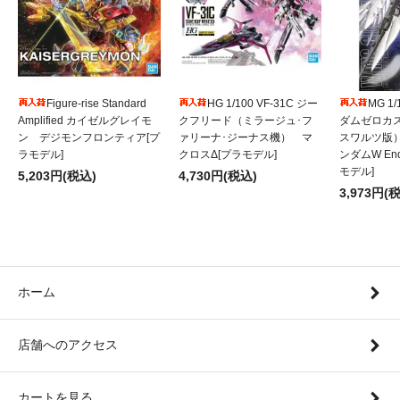
Figure-rise Standard
HG 1/100 VF-31C ジー
MG 1
Amplified カイゼルグレイモ
クフリード（ミラージュ･フ
ダムゼロカ
ン デジモンフロンティア[プ
ァリーナ･ジーナス機） マ
スワルツ版
ラモデル]
クロスΔ[プラモデル]
ンダムW Endl
モデル]
5,203円(税込)
4,730円(税込)
3,973円(
ホーム
店舗へのアクセス
カートを見る