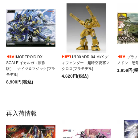
MODEROID DX-
1/100 ADR-04-MkX デ
プラノ
SCALE イカルガ（原作
ィフェンダー 超時空要塞マ
ノドン 恐竜
版） ナイツ＆マジック[プラ
クロス[プラモデル]
1,656円(
モデル]
4,620円(税込)
8,900円(税込)
再入荷情報