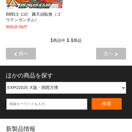
BB戦士 110 轟天頑駄無（ゴ
ウテンガンダム）
SOLD OUT
1
1
1
商品中
-
商品
前へ
次へ
ほかの商品を探す
検索
新製品情報