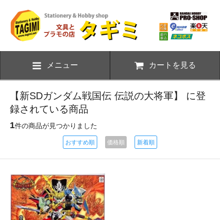
メニュー
カートを見る
【新SDガンダム戦国伝 伝説の大将軍】 に登
録されている商品
1
件の商品が見つかりました
おすすめ順
価格順
新着順