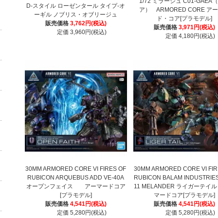
1/72 ミラージュ C01-GAEA
D-スタイル ローゼンタール タイプ-オ
ア） ARMORED CORE ア
ーギル ノブリス・オブリージュ
ド・コア[プラモデル]
販売価格
3,762円(税込)
販売価格
3,971円(税込)
定価 3,960円(税込)
定価 4,180円(税込)
30MM ARMORED CORE VI FIRES OF
30MM ARMORED CORE VI FIR
RUBICON ARQUEBUS ADD VE-40A
RUBICON BALAM INDUSTRIES
オープンフェイス アーマードコア
11 MELANDER ライガーテイ
[プラモデル]
マードコア[プラモデル]
販売価格
4,541円(税込)
販売価格
4,541円(税込)
定価 5,280円(税込)
定価 5,280円(税込)