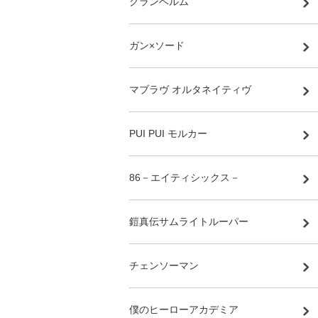
グランベルム
ガン×ソード
マブラヴ オルタネイティヴ
PUI PUI モルカー
86－エイティシックス－
鎧真伝サムライトルーパー
チェンソーマン
僕のヒーローアカデミア