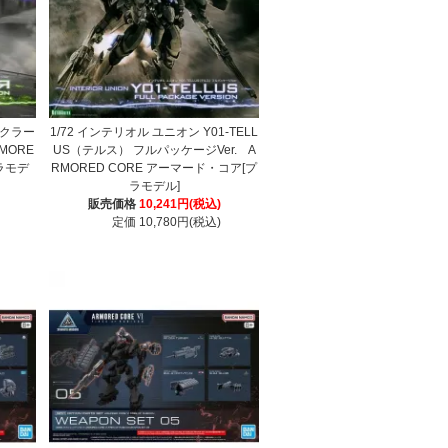
H クラー
1/72 インテリオル ユニオン Y01-TELL
MORE
US（テルス） フルパッケージVer. A
ラモデ
RMORED CORE アーマード・コア[プ
ラモデル]
販売価格
10,241円(税込)
定価 10,780円(税込)