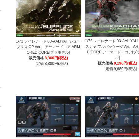
1/72 レイレナード 03-AALIYA
1/72 レイレナード 03-AALIYAH シュー
スナヤ フルパッケージVer. AR
プリス OP Ver. アーマードコア ARM
D CORE アーマード・コア[プ
ORED CORE[プラモデル]
ル]
販売価格
8,360円(税込)
販売価格
9,196円(税込)
定価 8,800円(税込)
定価 9,680円(税込)