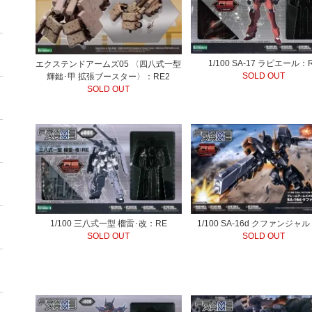
1/100 SA-17 ラピエール：
エクステンドアームズ05 〈四八式一型
SOLD OUT
輝鎚･甲 拡張ブースター〉：RE2
SOLD OUT
1/100 三八式一型 榴雷･改：RE
1/100 SA-16d クファンジャ
SOLD OUT
SOLD OUT