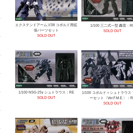
エクステンドアームズ08 コボルド用拡
1/100 三二式一型 轟雷：R
張パーツセット
SOLD OUT
SOLD OUT
1/100 NSG-25γ シュトラウス：RE
1/100 コボルド＋シュトラウス
SOLD OUT
ーセット〈Ver.F.M.E.〉：R
SOLD OUT