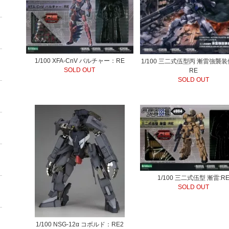
1/100 XFA-CnV バルチャー：RE
1/100 三二式伍型丙 漸雷強襲
SOLD OUT
RE
SOLD OUT
1/100 三二式伍型 漸雷:R
SOLD OUT
1/100 NSG-12α コボルド：RE2