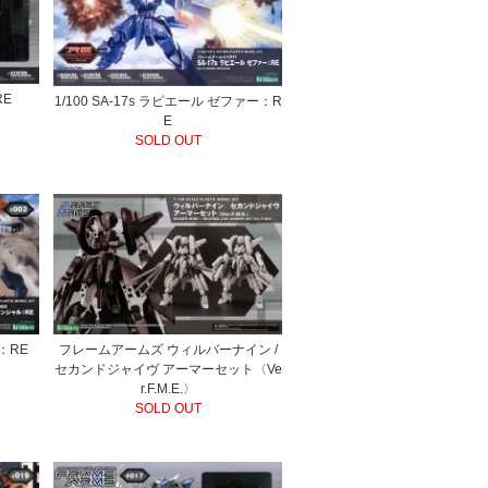
RE
1/100 SA-17s ラピエール ゼファー：R
E
SOLD OUT
ル：RE
フレームアームズ ウィルバーナイン /
セカンドジャイヴ アーマーセット〈Ve
r.F.M.E.〉
SOLD OUT