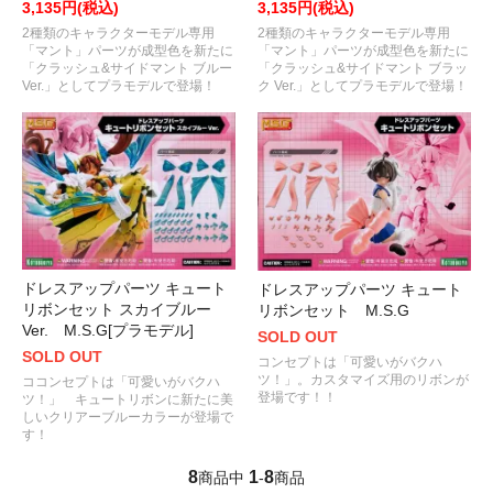
3,135円(税込)
3,135円(税込)
2種類のキャラクターモデル専用
2種類のキャラクターモデル専用
「マント」パーツが成型色を新たに
「マント」パーツが成型色を新たに
「クラッシュ&サイドマント ブルー
「クラッシュ&サイドマント ブラッ
Ver.」としてプラモデルで登場！
ク Ver.」としてプラモデルで登場！
ドレスアップパーツ キュート
ドレスアップパーツ キュート
リボンセット スカイブルー
リボンセット M.S.G
Ver. M.S.G[プラモデル]
SOLD OUT
SOLD OUT
コンセプトは「可愛いがバクハ
ツ！」。カスタマイズ用のリボンが
ココンセプトは「可愛いがバクハ
登場です！！
ツ！」 キュートリボンに新たに美
しいクリアーブルーカラーが登場で
す！
8
1
8
商品中
-
商品