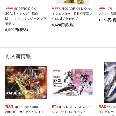
MODEROID DX-
1/100 ADR-04-MkX デ
プラノ
SCALE イカルガ（原作
ィフェンダー 超時空要塞マ
ノドン 恐竜
版） ナイツ＆マジック[プラ
クロス[プラモデル]
1,656円(
モデル]
4,620円(税込)
8,900円(税込)
再入荷情報
Figure-rise Standard
HG 1/100 VF-31C ジー
MG 1
Amplified カイゼルグレイモ
クフリード（ミラージュ･フ
ダムゼロカ