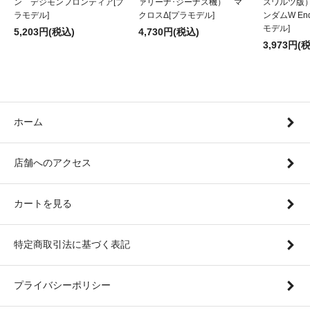
ン デジモンフロンティア[プ
ァリーナ･ジーナス機） マ
スワルツ版
ラモデル]
クロスΔ[プラモデル]
ンダムW Endl
モデル]
5,203円(税込)
4,730円(税込)
3,973円(
ホーム
店舗へのアクセス
カートを見る
特定商取引法に基づく表記
プライバシーポリシー