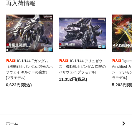
再入荷情報
HG 1/144 Ξガンダム
HG 1/144 アリュゼウ
Figure
（機動戦士ガンダム 閃光のハ
ス 機動戦士ガンダム 閃光の
Amplifie
サウェイ キルケーの魔女）
ハサウェイ[プラモデル]
ン デジモ
[プラモデル]
ラモデル]
11,352円(税込)
6,622円(税込)
5,203円(
ホーム