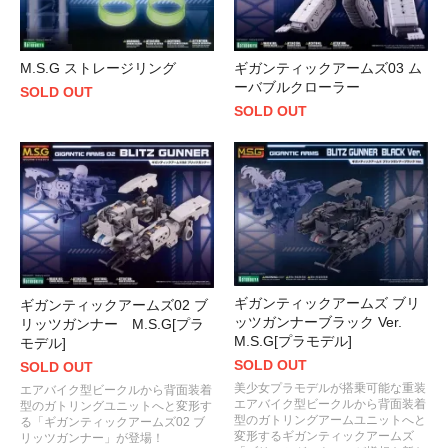
M.S.G ストレージリング
ギガンティックアームズ03 ム
ーバブルクローラー
SOLD OUT
SOLD OUT
ギガンティックアームズ ブリ
ギガンティックアームズ02 ブ
ッツガンナーブラック Ver.
リッツガンナー M.S.G[プラ
M.S.G[プラモデル]
モデル]
SOLD OUT
SOLD OUT
美少女プラモデルが搭乗可能な重装
エアバイク型ビークルから背面装着
エアバイク型ビークルから背面装着
型のガトリングユニットへと変形す
型のガトリングアームユニットへと
る「ギガンティックアームズ02 ブ
変形するギガンティックアームズ
リッツガンナー」が登場！