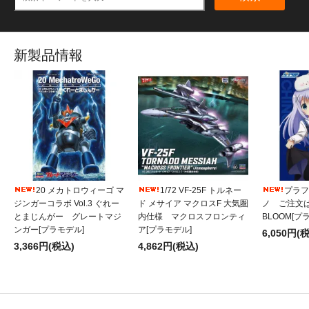
新製品情報
20 メカトロウィーゴ マ
1/72 VF-25F トルネー
プラフィ
ジンガーコラボ Vol.3 ぐれー
ド メサイア マクロスF 大気圏
ノ ご注文
とまじんがー グレートマジ
内仕様 マクロスフロンティ
BLOOM[プ
ンガー[プラモデル]
ア[プラモデル]
6,050円(
3,366円(税込)
4,862円(税込)