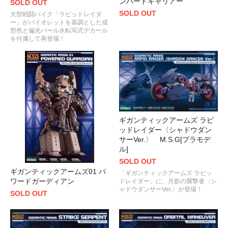
ンバートキャリアー
SOLD OUT
SOLD OUT
大型戦闘バイク「ラピッドレイダ
ー」がバイオレットを基調とした成
型色と偏光パール水転写式デカール
を付属して再登場！
ギガンティックアームズ ラピ
ッドレイダー〈シャドウダン
サーVer.〉 M.S.G[プラモデ
ル]
SOLD OUT
ギガンティックアームズ01 パ
「ギガンティックアームズ ラピッ
ワードガーディアン
ドレイダー」に、月影の襲撃者〈シ
ャドウダンサーVer.〉が登場！
SOLD OUT