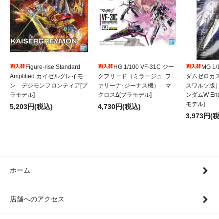
Figure-rise Standard
HG 1/100 VF-31C ジー
MG 1
Amplified カイゼルグレイモ
クフリード（ミラージュ･フ
ダムゼロカ
ン デジモンフロンティア[プ
ァリーナ･ジーナス機） マ
スワルツ版
ラモデル]
クロスΔ[プラモデル]
ンダムW Endl
モデル]
5,203円(税込)
4,730円(税込)
3,973円(
ホーム
店舗へのアクセス