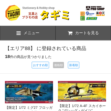
メニュー
カートを見る
【エリア88】 に登録されている商品
18
件の商品が見つかりました
おすすめ順
価格順
新着順
【限定】1/72 A-4F スカイホー
【限定】1/72 ミグ27 フロッガ
ク “グレッグ・ゲイツ”