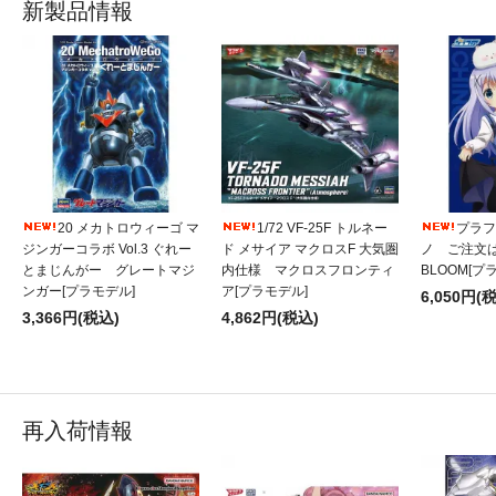
新製品情報
20 メカトロウィーゴ マ
1/72 VF-25F トルネー
プラフィ
ジンガーコラボ Vol.3 ぐれー
ド メサイア マクロスF 大気圏
ノ ご注文
とまじんがー グレートマジ
内仕様 マクロスフロンティ
BLOOM[プ
ンガー[プラモデル]
ア[プラモデル]
6,050円(
3,366円(税込)
4,862円(税込)
再入荷情報