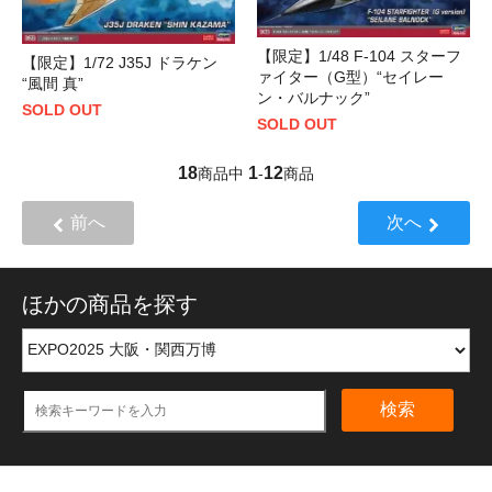
【限定】1/48 F-104 スターフ
【限定】1/72 J35J ドラケン
ァイター（G型）“セイレー
“風間 真”
ン・バルナック”
SOLD OUT
SOLD OUT
18
1
12
商品中
-
商品
前へ
次へ
ほかの商品を探す
検索