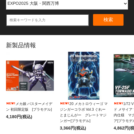
検索
新製品情報
メカ娘 バスターメイデ
20 メカトロウィーゴ マ
1/72
ン 初回限定版 [プラモデル]
ジンガーコラボ Vol.3 ぐれー
ド メサイア
とまじんがー グレートマジ
内仕様 マ
4,180円(税込)
ンガー[プラモデル]
ア[プラモデ
3,366円(税込)
4,862円(