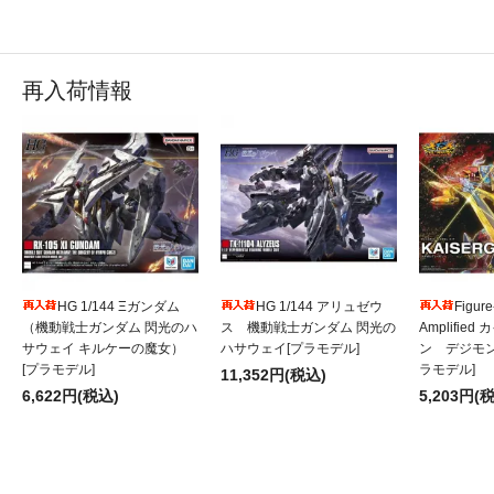
再入荷情報
HG 1/144 Ξガンダム
HG 1/144 アリュゼウ
Figure
（機動戦士ガンダム 閃光のハ
ス 機動戦士ガンダム 閃光の
Amplifie
サウェイ キルケーの魔女）
ハサウェイ[プラモデル]
ン デジモ
[プラモデル]
ラモデル]
11,352円(税込)
6,622円(税込)
5,203円(