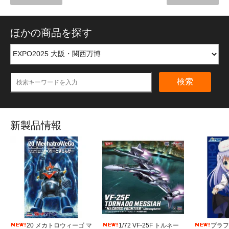
ほかの商品を探す
検索
新製品情報
20 メカトロウィーゴ マ
1/72 VF-25F トルネー
プラフィ