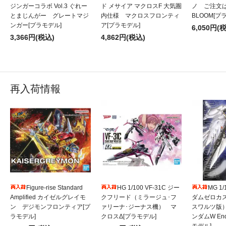
ジンガーコラボ Vol.3 ぐれー
ド メサイア マクロスF 大気圏
ノ ご注文
とまじんがー グレートマジ
内仕様 マクロスフロンティ
BLOOM[プ
ンガー[プラモデル]
ア[プラモデル]
6,050円(
3,366円(税込)
4,862円(税込)
再入荷情報
Figure-rise Standard
HG 1/100 VF-31C ジー
MG 1
Amplified カイゼルグレイモ
クフリード（ミラージュ･フ
ダムゼロカ
ン デジモンフロンティア[プ
ァリーナ･ジーナス機） マ
スワルツ版
ラモデル]
クロスΔ[プラモデル]
ンダムW Endl
モデル]