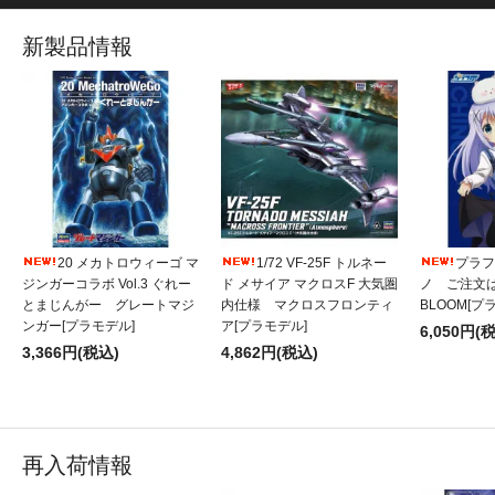
新製品情報
20 メカトロウィーゴ マ
1/72 VF-25F トルネー
プラフィ
ジンガーコラボ Vol.3 ぐれー
ド メサイア マクロスF 大気圏
ノ ご注文
とまじんがー グレートマジ
内仕様 マクロスフロンティ
BLOOM[プ
ンガー[プラモデル]
ア[プラモデル]
6,050円(
3,366円(税込)
4,862円(税込)
再入荷情報