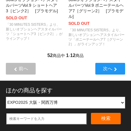
ルパーツVol.9 ショートヘア
ルパーツVol.9 ポニーテールヘ
3［ピンク2］ [プラモデル]
ア7［グリーン2］ [プラモデ
ル]
SOLD OUT
SOLD OUT
「30 MINUTES SISTERS」より、
新しいオプションヘアスタイルパー
「30 MINUTES SISTERS」より、
ツ「ショートヘア3［ピンク2］」が
新しいオプションヘアスタイルパー
ラインアップ！
ツ「ポニーテールヘア7［グリーン
2］」がラインアップ！
52
1
12
商品中
-
商品
前へ
次へ
ほかの商品を探す
検索