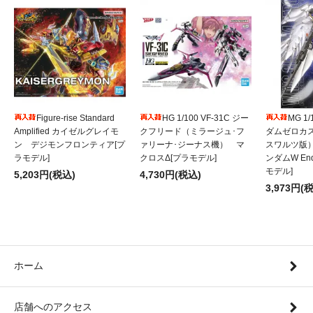
Figure-rise Standard
HG 1/100 VF-31C ジー
MG 1
Amplified カイゼルグレイモ
クフリード（ミラージュ･フ
ダムゼロカ
ン デジモンフロンティア[プ
ァリーナ･ジーナス機） マ
スワルツ版
ラモデル]
クロスΔ[プラモデル]
ンダムW Endl
モデル]
5,203円(税込)
4,730円(税込)
3,973円(
ホーム
店舗へのアクセス