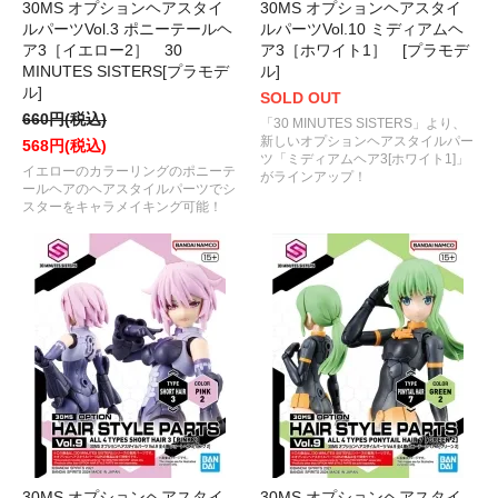
30MS オプションヘアスタイ
30MS オプションヘアスタイ
ルパーツVol.3 ポニーテールヘ
ルパーツVol.10 ミディアムヘ
ア3［イエロー2］ 30
ア3［ホワイト1］ [プラモデ
MINUTES SISTERS[プラモデ
ル]
ル]
SOLD OUT
660円(税込)
「30 MINUTES SISTERS」より、
新しいオプションヘアスタイルパー
568円(税込)
ツ「ミディアムヘア3[ホワイト1]」
イエローのカラーリングのポニーテ
がラインアップ！
ールヘアのヘアスタイルパーツでシ
スターをキャラメイキング可能！
30MS オプションヘアスタイ
30MS オプションヘアスタイ