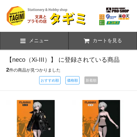
メニュー
カートを見る
【neco（Xi-III）】 に登録されている商品
2
件の商品が見つかりました
おすすめ順
価格順
新着順