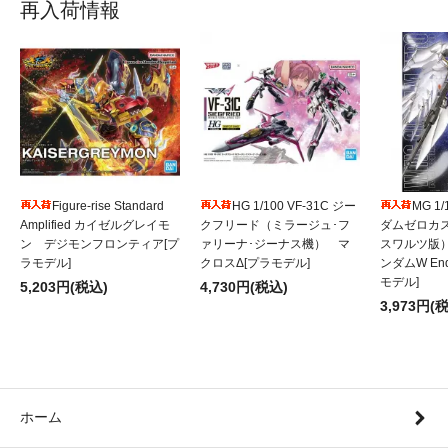
再入荷情報
Figure-rise Standard
HG 1/100 VF-31C ジー
MG 1
Amplified カイゼルグレイモ
クフリード（ミラージュ･フ
ダムゼロカ
ン デジモンフロンティア[プ
ァリーナ･ジーナス機） マ
スワルツ版
ラモデル]
クロスΔ[プラモデル]
ンダムW Endl
モデル]
5,203円(税込)
4,730円(税込)
3,973円(
ホーム