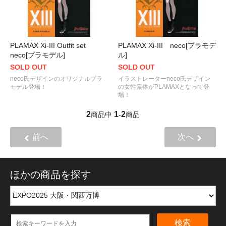
PLAMAX Xi-III Outfit set
PLAMAX Xi-III neco[プラモデ
neco[プラモデル]
ル]
SOLD OUT
SOLD OUT
neco氏デザインのオリジナルプラ
イラストレーターneco氏デザイン
モデル登場！
の女性素体がPLAMAXとなって登
場！
2
1
2
商品中
-
商品
前へ
次へ
ほかの商品を探す
検索