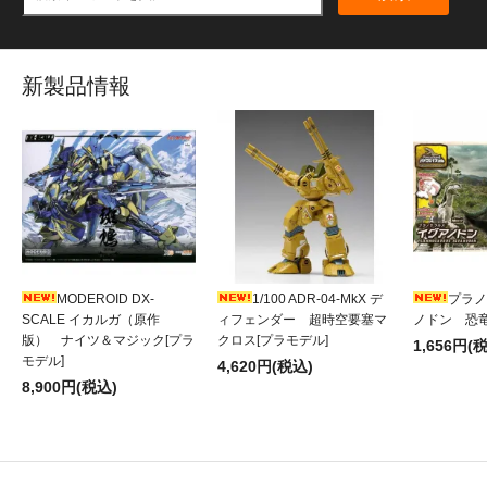
新製品情報
MODEROID DX-
1/100 ADR-04-MkX デ
プラノ
SCALE イカルガ（原作
ィフェンダー 超時空要塞マ
ノドン 恐竜
版） ナイツ＆マジック[プラ
クロス[プラモデル]
1,656円(
モデル]
4,620円(税込)
8,900円(税込)