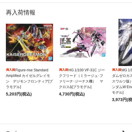
再入荷情報
Figure-rise Standard
HG 1/100 VF-31C ジー
MG 1
Amplified カイゼルグレイモ
クフリード（ミラージュ･フ
ダムゼロカ
ン デジモンフロンティア[プ
ァリーナ･ジーナス機） マ
スワルツ版
ラモデル]
クロスΔ[プラモデル]
ンダムW Endl
モデル]
5,203円(税込)
4,730円(税込)
3,973円(