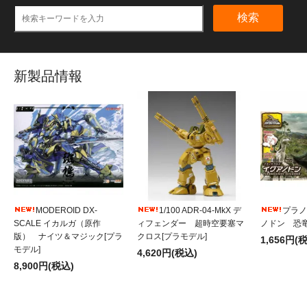
検索
新製品情報
MODEROID DX-
1/100 ADR-04-MkX デ
プラノ
SCALE イカルガ（原作
ィフェンダー 超時空要塞マ
ノドン 恐竜
版） ナイツ＆マジック[プラ
クロス[プラモデル]
1,656円(
モデル]
4,620円(税込)
8,900円(税込)