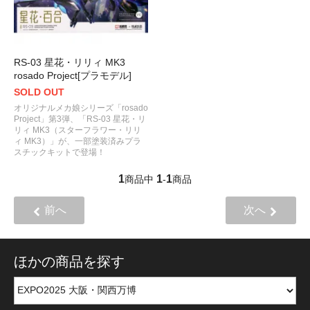
RS-03 星花・リリィ MK3
rosado Project[プラモデル]
SOLD OUT
オリジナルメカ娘シリーズ「rosado
Project」第3弾、「RS-03 星花・リ
リィ MK3（スターフラワー・リリ
ィ MK3）」が、一部塗装済みプラ
スチックキットで登場！
1
1
1
商品中
-
商品
前へ
次へ
ほかの商品を探す