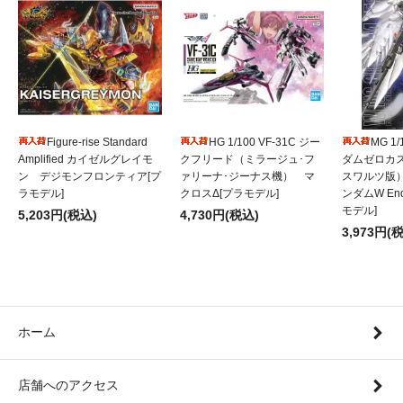
Figure-rise Standard
HG 1/100 VF-31C ジー
MG 1
Amplified カイゼルグレイモ
クフリード（ミラージュ･フ
ダムゼロカ
ン デジモンフロンティア[プ
ァリーナ･ジーナス機） マ
スワルツ版
ラモデル]
クロスΔ[プラモデル]
ンダムW Endl
モデル]
5,203円(税込)
4,730円(税込)
3,973円(
ホーム
店舗へのアクセス