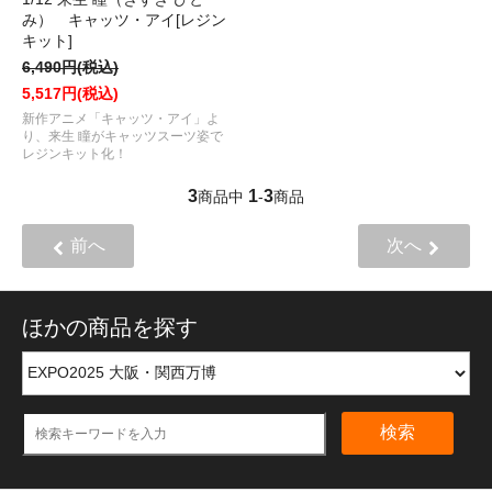
み） キャッツ・アイ[レジン
キット]
6,490円(税込)
5,517円(税込)
新作アニメ「キャッツ・アイ」よ
り、来生 瞳がキャッツスーツ姿で
レジンキット化！
3
1
3
商品中
-
商品
前へ
次へ
ほかの商品を探す
検索