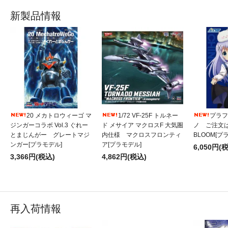
新製品情報
20 メカトロウィーゴ マ
1/72 VF-25F トルネー
プラフィ
ジンガーコラボ Vol.3 ぐれー
ド メサイア マクロスF 大気圏
ノ ご注文
とまじんがー グレートマジ
内仕様 マクロスフロンティ
BLOOM[プ
ンガー[プラモデル]
ア[プラモデル]
6,050円(
3,366円(税込)
4,862円(税込)
再入荷情報