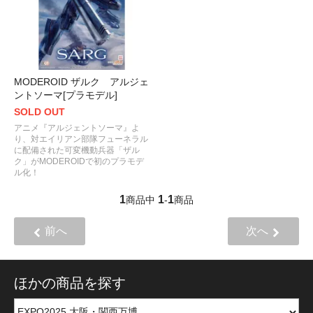
MODEROID ザルク アルジェ
ントソーマ[プラモデル]
SOLD OUT
アニメ『アルジェントソーマ』よ
り、対エイリアン部隊フューネラル
に配備された可変機動兵器「ザル
ク」がMODEROIDで初のプラモデ
ル化！
1
1
1
商品中
-
商品
前へ
次へ
ほかの商品を探す