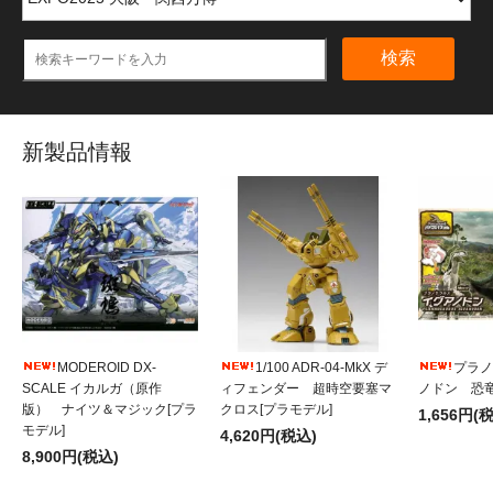
検索
新製品情報
MODEROID DX-
1/100 ADR-04-MkX デ
プラノ
SCALE イカルガ（原作
ィフェンダー 超時空要塞マ
ノドン 恐竜
版） ナイツ＆マジック[プラ
クロス[プラモデル]
1,656円(
モデル]
4,620円(税込)
8,900円(税込)