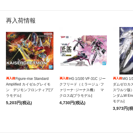
再入荷情報
Figure-rise Standard
HG 1/100 VF-31C ジー
MG 1
Amplified カイゼルグレイモ
クフリード（ミラージュ･フ
ダムゼロカ
ン デジモンフロンティア[プ
ァリーナ･ジーナス機） マ
スワルツ版
ラモデル]
クロスΔ[プラモデル]
ンダムW Endl
モデル]
5,203円(税込)
4,730円(税込)
3,973円(