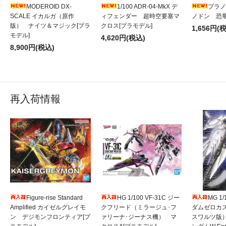
MODEROID DX-
1/100 ADR-04-MkX デ
プラノ
SCALE イカルガ（原作
ィフェンダー 超時空要塞マ
ノドン 恐竜
版） ナイツ＆マジック[プラ
クロス[プラモデル]
1,656円(
モデル]
4,620円(税込)
8,900円(税込)
再入荷情報
Figure-rise Standard
HG 1/100 VF-31C ジー
MG 1
Amplified カイゼルグレイモ
クフリード（ミラージュ･フ
ダムゼロカ
ン デジモンフロンティア[プ
ァリーナ･ジーナス機） マ
スワルツ版