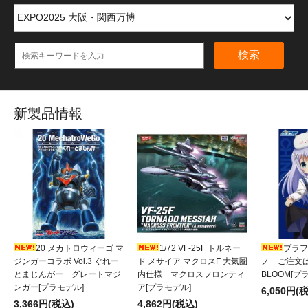
検索
新製品情報
20 メカトロウィーゴ マ
1/72 VF-25F トルネー
プラフィ
ジンガーコラボ Vol.3 ぐれー
ド メサイア マクロスF 大気圏
ノ ご注文
とまじんがー グレートマジ
内仕様 マクロスフロンティ
BLOOM[プ
ンガー[プラモデル]
ア[プラモデル]
6,050円(
3,366円(税込)
4,862円(税込)