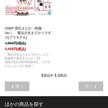
30MP 鹿目まどか（制服
Ver.） 魔法少女まどか☆マギ
カ[プラモデル]
4,950円(税込)
4,455円(税込)
『魔法少女まどか☆マギカ』より、
制服姿の鹿目まどかが「30
MINUTES PREFERENCE」プラモ
デルシリーズに登場！
1
1
1
商品中
-
商品
前へ
次へ
ほかの商品を探す