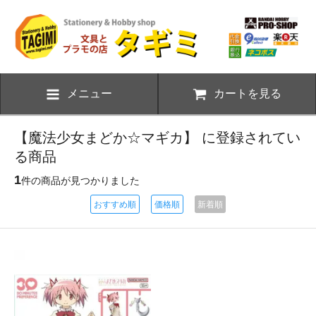
メニュー
カートを見る
【魔法少女まどか☆マギカ】 に登録されてい
る商品
1
件の商品が見つかりました
おすすめ順
価格順
新着順