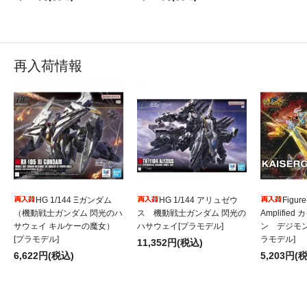
再入荷情報
HG 1/144 Ξガンダム
HG 1/144 アリュゼウ
Figure
（機動戦士ガンダム 閃光のハ
ス 機動戦士ガンダム 閃光の
Amplifie
サウェイ キルケーの魔女）
ハサウェイ[プラモデル]
ン デジモ
[プラモデル]
ラモデル]
11,352円(税込)
6,622円(税込)
5,203円(