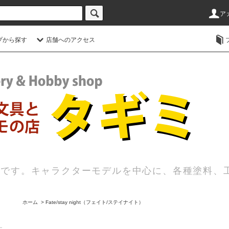
ア
プから探す
店舗へのアクセス
店です。キャラクターモデルを中心に、各種塗料、
ホーム
>
Fate/stay night（フェイト/ステイナイト）