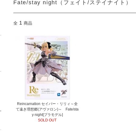
Fate/stay night（フェイト/ステイナイト）
1
全
商品
Reincarnation セイバー・リリィ～全
て遠き理想郷(アヴァロン)～ Fate/sta
y night[プラモデル]
SOLD OUT