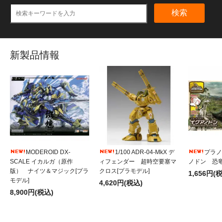
検索
新製品情報
MODEROID DX-
1/100 ADR-04-MkX デ
プラノ
SCALE イカルガ（原作
ィフェンダー 超時空要塞マ
ノドン 恐竜
版） ナイツ＆マジック[プラ
クロス[プラモデル]
1,656円(
モデル]
4,620円(税込)
8,900円(税込)