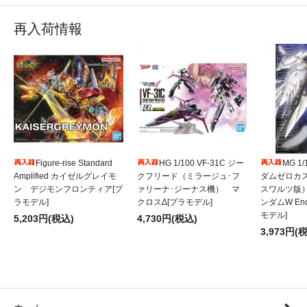
再入荷情報
Figure-rise Standard
HG 1/100 VF-31C ジー
MG 1
Amplified カイゼルグレイモ
クフリード（ミラージュ･フ
ダムゼロカ
ン デジモンフロンティア[プ
ァリーナ･ジーナス機） マ
スワルツ版
ラモデル]
クロスΔ[プラモデル]
ンダムW Endl
モデル]
5,203円(税込)
4,730円(税込)
3,973円(