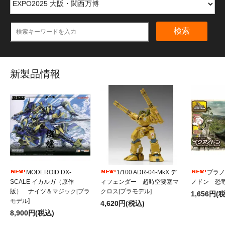
検索
新製品情報
MODEROID DX-
1/100 ADR-04-MkX デ
プラノ
SCALE イカルガ（原作
ィフェンダー 超時空要塞マ
ノドン 恐竜
版） ナイツ＆マジック[プラ
クロス[プラモデル]
1,656円(
モデル]
4,620円(税込)
8,900円(税込)