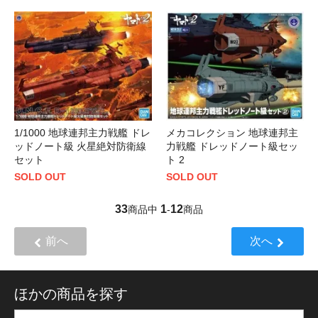
メカコレクション 地球連邦主
1/1000 地球連邦主力戦艦 ドレ
力戦艦 ドレッドノート級セッ
ッドノート級 火星絶対防衛線
ト 2
セット
SOLD OUT
SOLD OUT
33
1
12
商品中
-
商品
前へ
次へ
ほかの商品を探す