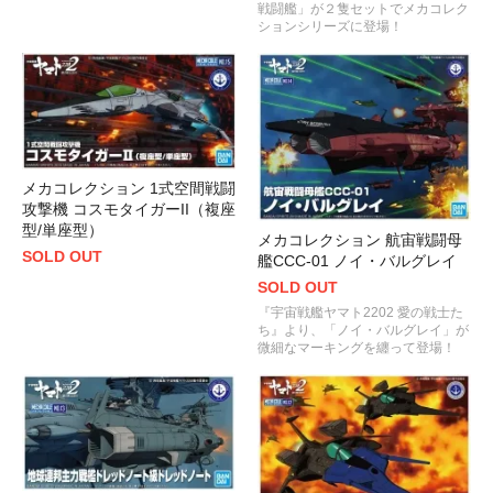
戦闘艦」が２隻セットでメカコレク
ションシリーズに登場！
メカコレクション 1式空間戦闘
攻撃機 コスモタイガーII（複座
型/単座型）
メカコレクション 航宙戦闘母
SOLD OUT
艦CCC-01 ノイ・バルグレイ
SOLD OUT
『宇宙戦艦ヤマト2202 愛の戦士た
ち』より、「ノイ・バルグレイ」が
微細なマーキングを纏って登場！