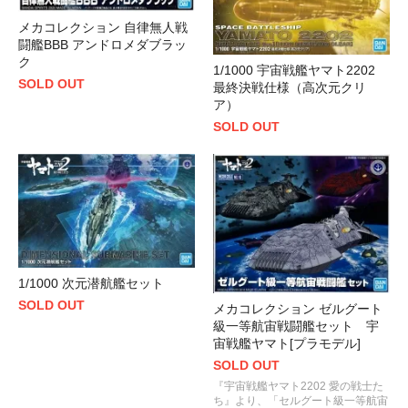
メカコレクション 自律無人戦
闘艦BBB アンドロメダブラッ
ク
1/1000 宇宙戦艦ヤマト2202
SOLD OUT
最終決戦仕様（高次元クリ
ア）
SOLD OUT
1/1000 次元潜航艦セット
SOLD OUT
メカコレクション ゼルグート
級一等航宙戦闘艦セット 宇
宙戦艦ヤマト[プラモデル]
SOLD OUT
『宇宙戦艦ヤマト2202 愛の戦士た
ち』より、「セルグート級一等航宙