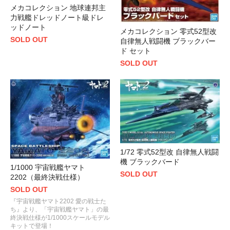
メカコレクション 地球連邦主
力戦艦ドレッドノート級ドレ
ッドノート
メカコレクション 零式52型改
SOLD OUT
自律無人戦闘機 ブラックバー
ド セット
SOLD OUT
1/72 零式52型改 自律無人戦闘
機 ブラックバード
1/1000 宇宙戦艦ヤマト
SOLD OUT
2202（最終決戦仕様）
SOLD OUT
『宇宙戦艦ヤマト2202 愛の戦士た
ち』より、「宇宙戦艦ヤマト」の最
終決戦仕様が1/1000スケールモデル
キットで登場！