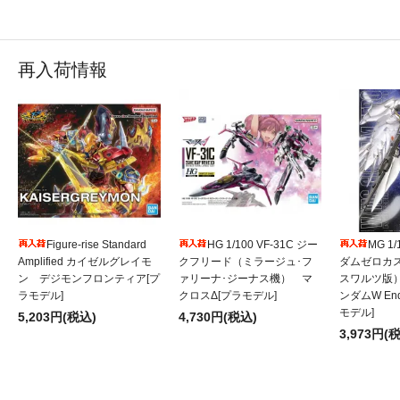
再入荷情報
Figure-rise Standard
HG 1/100 VF-31C ジー
MG 1
Amplified カイゼルグレイモ
クフリード（ミラージュ･フ
ダムゼロカ
ン デジモンフロンティア[プ
ァリーナ･ジーナス機） マ
スワルツ版
ラモデル]
クロスΔ[プラモデル]
ンダムW Endl
モデル]
5,203円(税込)
4,730円(税込)
3,973円(