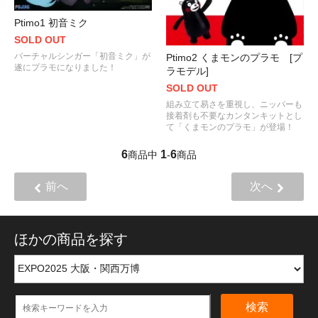
Ptimo1 初音ミク
SOLD OUT
バーチャルシンガー「初音ミク」が
Ptimo2 くまモンのプラモ [プ
遂にプラモになりました！
ラモデル]
SOLD OUT
組み立て易さを重視し、ニッパーも
接着剤も不要なカンタンキットとし
て「くまモンのプラモ」が登場！
6
1
6
商品中
-
商品
前へ
次へ
ほかの商品を探す
検索