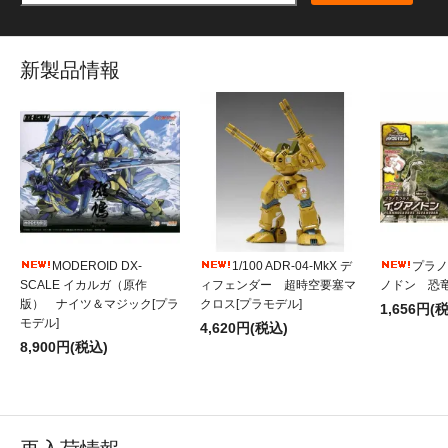
新製品情報
MODEROID DX-
1/100 ADR-04-MkX デ
プラノ
SCALE イカルガ（原作
ィフェンダー 超時空要塞マ
ノドン 恐竜
版） ナイツ＆マジック[プラ
クロス[プラモデル]
1,656円(
モデル]
4,620円(税込)
8,900円(税込)