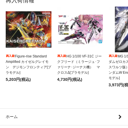
再入荷情報
Figure-rise Standard
HG 1/100 VF-31C ジー
MG 1
Amplified カイゼルグレイモ
クフリード（ミラージュ･フ
ダムゼロカ
ン デジモンフロンティア[プ
ァリーナ･ジーナス機） マ
スワルツ版
ラモデル]
クロスΔ[プラモデル]
ンダムW Endl
モデル]
5,203円(税込)
4,730円(税込)
3,973円(
ホーム