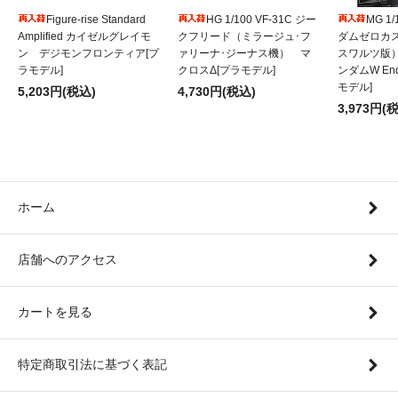
Figure-rise Standard
HG 1/100 VF-31C ジー
MG 1
Amplified カイゼルグレイモ
クフリード（ミラージュ･フ
ダムゼロカ
ン デジモンフロンティア[プ
ァリーナ･ジーナス機） マ
スワルツ版
ラモデル]
クロスΔ[プラモデル]
ンダムW Endl
モデル]
5,203円(税込)
4,730円(税込)
3,973円(
ホーム
店舗へのアクセス
カートを見る
特定商取引法に基づく表記