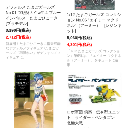
デフォルメ たまごガールズ
No.01 “羽澄れい” w/T-4 ブルー
1/12 たまごガールズ コレクシ
インパルス たまごひこーき
ョン No.06 “エイミー マクド
[プラモデル]
ネル”（アーミー） [レジンキ
3,190円(税込)
ット]
2,712円(税込)
5,060円(税込)
新展開！たまごひこーきに搭乗可能
4,301円(税込)
なデフォルメフィギュア♪たまごガ
「1/12 たまごガールズ コレクショ
ールズ「羽澄れい」がデフォルメフ
ン」第6弾は、「エイミー マクドネ
ィギュアに。
ル（アーミー）」をキュートに造
形！
ロボ軍団 偵察・伝令型ユニッ
ト ライダー・ペンタゴン
北極大戦