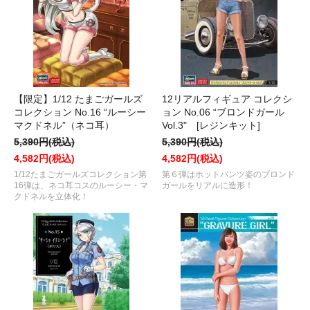
【限定】1/12 たまごガールズ
12リアルフィギュア コレクシ
コレクション No.16 “ルーシー
ョン No.06 “ブロンドガール
マクドネル”（ネコ耳）
Vol.3" [レジンキット]
5,390円(税込)
5,390円(税込)
4,582円(税込)
4,582円(税込)
1/12たまごガールズコレクション第
第６弾はホットパンツ姿のブロンド
16弾は、ネコ耳コスのルーシー・マ
ガールをリアルに造形！
クドネルを立体化！