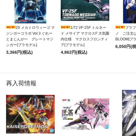
20 メカトロウィーゴ マ
1/72 VF-25F トルネー
プラフィ
ジンガーコラボ Vol.3 ぐれー
ド メサイア マクロスF 大気圏
ノ ご注文
とまじんがー グレートマジ
内仕様 マクロスフロンティ
BLOOM[プ
ンガー[プラモデル]
ア[プラモデル]
6,050円(
3,366円(税込)
4,862円(税込)
再入荷情報