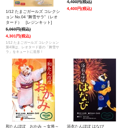
4,400円(税込)
4,400円(税込)
1/12 たまごガールズ コレクシ
ョン No.04 “舞雪サラ”（レオ
タード） [レジンキット]
5,060円(税込)
4,301円(税込)
1/12 たまごガールズ コレクション
第4弾は、レオタード姿の「舞雪サ
ラ」をキュートに造形！
和たんぽぽ おかみ ～女将～
浴衣たんぽぽ はなび