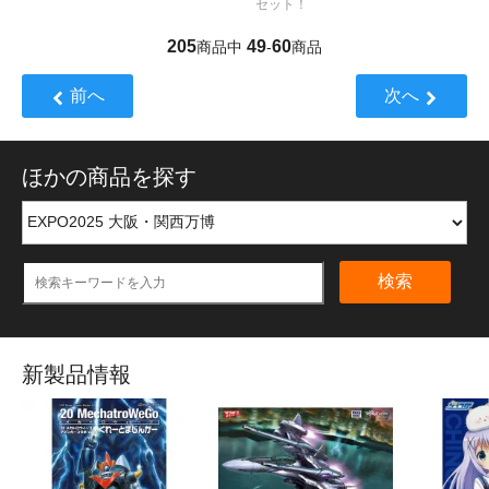
セット！
205
49
60
商品中
-
商品
前へ
次へ
ほかの商品を探す
検索
新製品情報