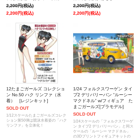
2,200円(税込)
2,200円(税込)
2,200円(税込)
2,200円(税込)
12たまごガールズ コレクショ
1/24 フォルクスワーゲン タイ
ン No.50 ハク リンファ（水
プ2 デリバリーバン “ルーシー
着） [レジンキット]
マクドネル” w/フィギュア た
まごガールズ[プラモデル]
SOLD OUT
SOLD OUT
1/12スケールたまごガールズコレク
ション第50弾は競泳水着姿の「ハク
1/24スケールの「フォルクスワーゲ
リンファ」を立体化！
ン タイプ2 デリバリーバン」と同ス
ケールの「ルーシー マクドネル」
の3Dプリントフィギュアキットの