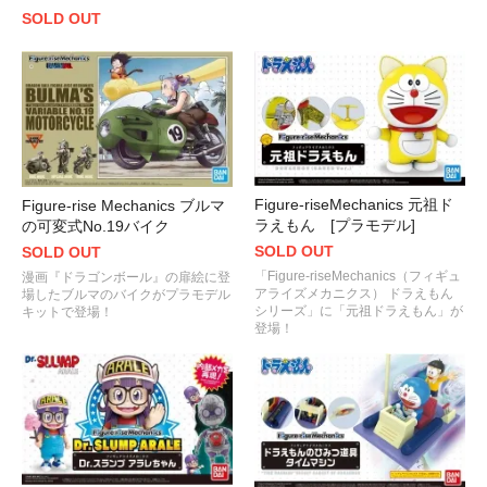
SOLD OUT
Figure-riseMechanics 元祖ド
Figure-rise Mechanics ブルマ
ラえもん [プラモデル]
の可変式No.19バイク
SOLD OUT
SOLD OUT
「Figure-riseMechanics（フィギュ
漫画『ドラゴンボール』の扉絵に登
アライズメカニクス） ドラえもん
場したブルマのバイクがプラモデル
シリーズ」に「元祖ドラえもん」が
キットで登場！
登場！