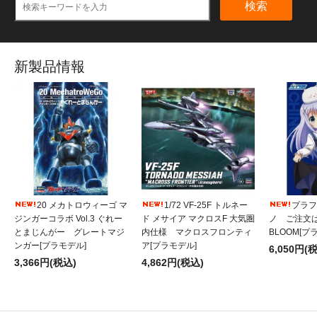
検索
新製品情報
20 メカトロウィーゴ マ
1/72 VF-25F トルネー
プラフィ
ジンガーコラボ Vol.3 ぐれー
ド メサイア マクロスF 大気圏
ノ ご注文
とまじんがー グレートマジ
内仕様 マクロスフロンティ
BLOOM[プ
ンガー[プラモデル]
ア[プラモデル]
6,050円(
3,366円(税込)
4,862円(税込)