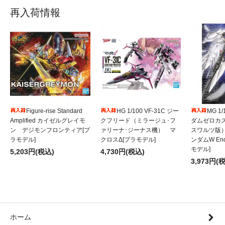
再入荷情報
Figure-rise Standard
HG 1/100 VF-31C ジー
MG 1
Amplified カイゼルグレイモ
クフリード（ミラージュ･フ
ダムゼロカ
ン デジモンフロンティア[プ
ァリーナ･ジーナス機） マ
スワルツ版
ラモデル]
クロスΔ[プラモデル]
ンダムW Endl
モデル]
5,203円(税込)
4,730円(税込)
3,973円(
ホーム