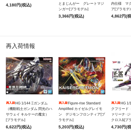
とまじんがー グレートマジ
内仕様 マ
4,180円(税込)
ンガー[プラモデル]
ア[プラモデ
3,366円(税込)
4,862円(
再入荷情報
HG 1/144 Ξガンダム
Figure-rise Standard
HG 1/
（機動戦士ガンダム 閃光のハ
Amplified カイゼルグレイモ
クフリード
サウェイ キルケーの魔女）
ン デジモンフロンティア[プ
ァリーナ･
[プラモデル]
ラモデル]
クロスΔ[プ
6,622円(税込)
5,203円(税込)
4,730円(