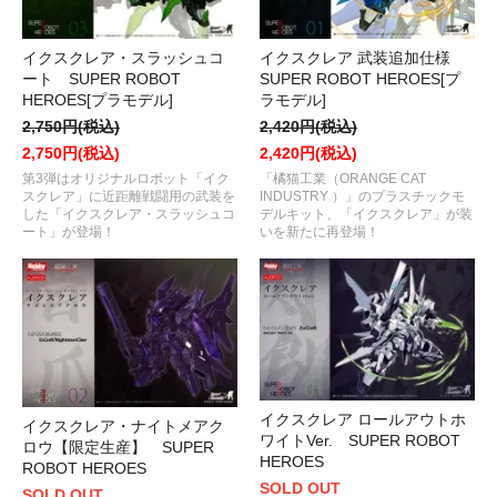
イクスクレア・スラッシュコ
イクスクレア 武装追加仕様
ート SUPER ROBOT
SUPER ROBOT HEROES[プ
HEROES[プラモデル]
ラモデル]
2,750円(税込)
2,420円(税込)
2,750円(税込)
2,420円(税込)
第3弾はオリジナルロボット「イク
「橘猫工業（ORANGE CAT
スクレア」に近距離戦闘用の武装を
INDUSTRY ）」のプラスチックモ
した「イクスクレア・スラッシュコ
デルキット、「イクスクレア」が装
ート」が登場！
いを新たに再登場！
イクスクレア ロールアウトホ
イクスクレア・ナイトメアク
ワイトVer. SUPER ROBOT
ロウ【限定生産】 SUPER
HEROES
ROBOT HEROES
SOLD OUT
SOLD OUT