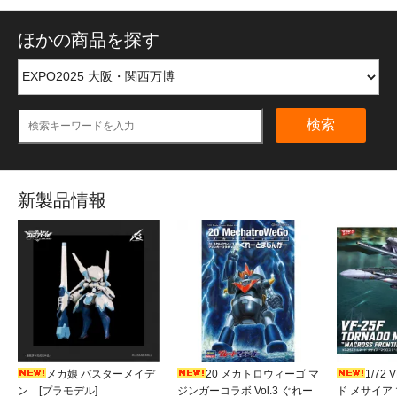
ほかの商品を探す
検索
新製品情報
メカ娘 バスターメイデ
20 メカトロウィーゴ マ
1/72
ン [プラモデル]
ジンガーコラボ Vol.3 ぐれー
ド メサイア