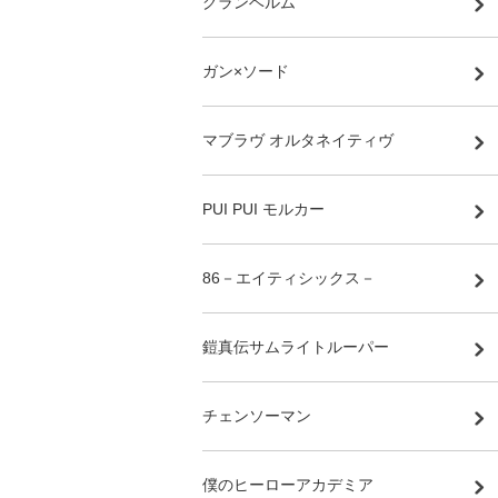
グランベルム
ガン×ソード
マブラヴ オルタネイティヴ
PUI PUI モルカー
86－エイティシックス－
鎧真伝サムライトルーパー
チェンソーマン
僕のヒーローアカデミア