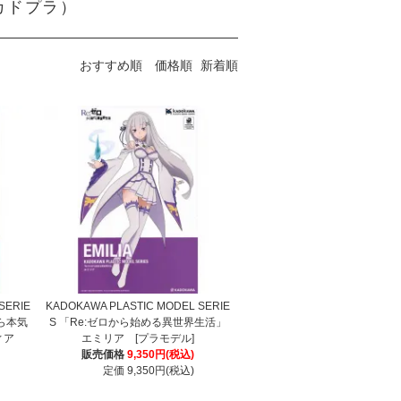
S（カドプラ）
おすすめ順
価格順
新着順
SERIE
KADOKAWA PLASTIC MODEL SERIE
たら本気
S 「Re:ゼロから始める異世界生活」
ディア
エミリア [プラモデル]
販売価格
9,350円(税込)
定価 9,350円(税込)