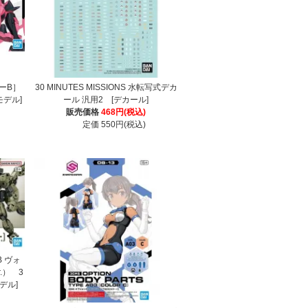
ラーB］
30 MINUTES MISSIONS 水転写式デカ
ラモデル]
ール 汎用2 [デカール]
販売価格
468円(税込)
定価 550円(税込)
QB ヴォ
.） 3
モデル]