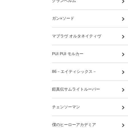
グランベルム
ガン×ソード
マブラヴ オルタネイティヴ
PUI PUI モルカー
86－エイティシックス－
鎧真伝サムライトルーパー
チェンソーマン
僕のヒーローアカデミア