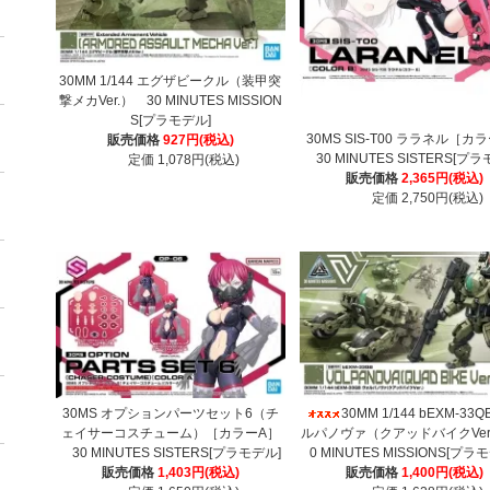
30MM 1/144 エグザビークル（装甲突
撃メカVer.） 30 MINUTES MISSION
S[プラモデル]
30MS SIS-T00 ララネル［カ
販売価格
927円(税込)
30 MINUTES SISTERS[プ
定価 1,078円(税込)
販売価格
2,365円(税込)
定価 2,750円(税込)
30MS オプションパーツセット6（チ
30MM 1/144 bEXM-33
ェイサーコスチューム）［カラーA］
ルパノヴァ（クアッドバイクVer
30 MINUTES SISTERS[プラモデル]
0 MINUTES MISSIONS[プラ
販売価格
1,403円(税込)
販売価格
1,400円(税込)