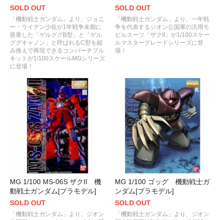
SOLD OUT
SOLD OUT
「機動戦士ガンダム」より、ジョニ
「機動戦士ガンダム」より、一年戦
ー・ライデン少佐が1年戦争末期に
争を代表するジオン公国軍の汎用モ
搭乗した「ゲルググB型」と「ゲル
ビルスーツ「ザクII」が1/100スケー
ググキャノン」と呼ばれるC型を組
ルマスターグレードシリーズに登
み換えで再現できるコンパーチブル
場！
キットが1/100スケールMGシリーズ
に登場！
MG 1/100 MS-06S ザクII 機
MG 1/100 ゴッグ 機動戦士ガ
動戦士ガンダム[プラモデル]
ンダム[プラモデル]
SOLD OUT
SOLD OUT
「機動戦士ガンダム」より、ジオン
「機動戦士ガンダム」より、ジオン