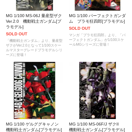
MG 1/100 MS-06J 量産型ザク
MG 1/100 パーフェクトガンダ
Ver.2.0 機動戦士ガンダム[プ
ム プラモ狂四郎[プラモデル]
ラモデル]
SOLD OUT
SOLD OUT
マンガ「プラモ狂四郎」より、「パ
ーフェクトガンダム」が1/100スケ
「機動戦士ガンダム」より、量産型
ールMGシリーズに登場！
ザクがVer.2.0となって1/100スケー
ルマスターグレードプラモデルシリ
ーズに登場！
MG 1/100 ゲルググキャノン
MG 1/100 MS-06F/J ザクII
機動戦士ガンダム[プラモデル]
機動戦士ガンダム[プラモデル]