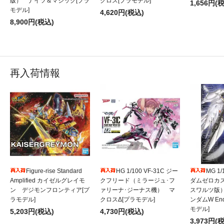
版） ナイツ＆マジック[プラ
クロス[プラモデル]
1,656円(
モデル]
4,620円(税込)
8,900円(税込)
再入荷情報
Figure-rise Standard
HG 1/100 VF-31C ジー
MG 1
Amplified カイゼルグレイモ
クフリード（ミラージュ･フ
ダムゼロカ
ン デジモンフロンティア[プ
ァリーナ･ジーナス機） マ
スワルツ版
ラモデル]
クロスΔ[プラモデル]
ンダムW Endl
モデル]
5,203円(税込)
4,730円(税込)
3,973円(