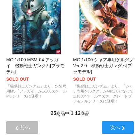
MG 1/100 MSM-04 アッガ
MG 1/100 シャア専用ゲルググ
イ 機動戦士ガンダム[プラモ
Ver.2.0 機動戦士ガンダム[プ
デル]
ラモデル]
SOLD OUT
SOLD OUT
「機動戦士ガンダム」より、水陸両
『機動戦士ガンダム』より、「シャ
用MS「アッガイ」が1/100スケール
ア専用ゲルググ」がVer.2.0となって
MGシリーズに登場！
1/100スケールマスターグレードプ
ラモデルシリーズに登場！
25
1
12
商品中
-
商品
前へ
次へ