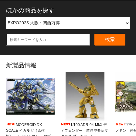
ほかの商品を探す
検索
新製品情報
MODEROID DX-
1/100 ADR-04-MkX デ
プラノ
SCALE イカルガ（原作
ィフェンダー 超時空要塞マ
ノドン 恐竜