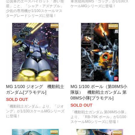
公国軍のエースパイロット「赤い彗
軍水陸両用MS「ゴッグ」が1/100ス
星」こと、「シャア・アズナブル」
ケールMGシリーズに登場！
少佐の専用機が1/100スケールマス
ターグレードシリーズに登場！
MG 1/100 ジオング 機動戦士
MG 1/100 ボール（第08MS小
ガンダム[プラモデル]
隊版） 機動戦士ガンダム 第
08MS小隊[プラモデル]
SOLD OUT
SOLD OUT
「機動戦士ガンダム」より、「ジオ
ング」が1/100スケールMGシリーズ
「機動戦士ガンダム 第08MS小隊」
に登場！
より、「RB-79K ボール」が1/100
スケールMGシリーズに登場！