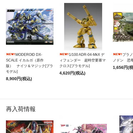
MODEROID DX-
1/100 ADR-04-MkX デ
プラノ
SCALE イカルガ（原作
ィフェンダー 超時空要塞マ
ノドン 恐竜
版） ナイツ＆マジック[プラ
クロス[プラモデル]
1,656円(
モデル]
4,620円(税込)
8,900円(税込)
再入荷情報