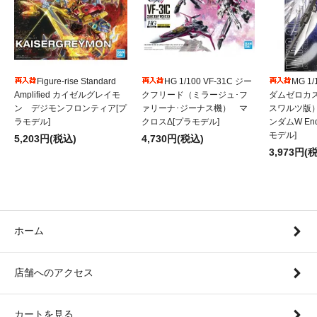
Figure-rise Standard
HG 1/100 VF-31C ジー
MG 1
Amplified カイゼルグレイモ
クフリード（ミラージュ･フ
ダムゼロカ
ン デジモンフロンティア[プ
ァリーナ･ジーナス機） マ
スワルツ版
ラモデル]
クロスΔ[プラモデル]
ンダムW Endl
モデル]
5,203円(税込)
4,730円(税込)
3,973円(
ホーム
店舗へのアクセス
カートを見る