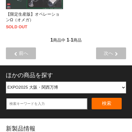
【限定生産版】オペレーショ
ンΩ（オメガ）
SOLD OUT
1
1
1
商品中
-
商品
前へ
次へ
ほかの商品を探す
検索
新製品情報