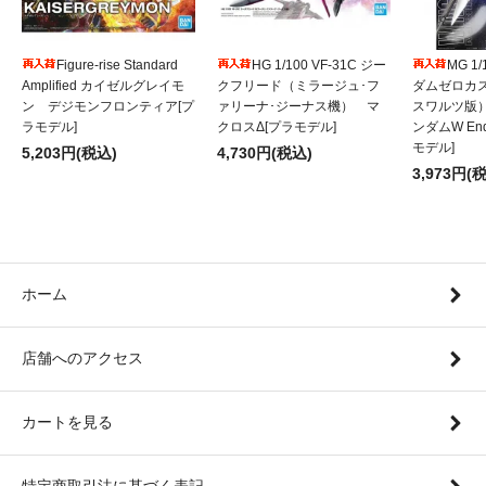
Figure-rise Standard
HG 1/100 VF-31C ジー
MG 1
Amplified カイゼルグレイモ
クフリード（ミラージュ･フ
ダムゼロカ
ン デジモンフロンティア[プ
ァリーナ･ジーナス機） マ
スワルツ版
ラモデル]
クロスΔ[プラモデル]
ンダムW Endl
モデル]
5,203円(税込)
4,730円(税込)
3,973円(
ホーム
店舗へのアクセス
カートを見る
特定商取引法に基づく表記