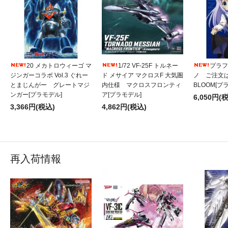
20 メカトロウィーゴ マ
1/72 VF-25F トルネー
プラフィ
ジンガーコラボ Vol.3 ぐれー
ド メサイア マクロスF 大気圏
ノ ご注文
とまじんがー グレートマジ
内仕様 マクロスフロンティ
BLOOM[プ
ンガー[プラモデル]
ア[プラモデル]
6,050円(
3,366円(税込)
4,862円(税込)
再入荷情報