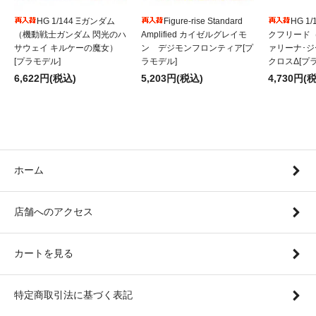
HG 1/144 Ξガンダム
Figure-rise Standard
HG 1/
（機動戦士ガンダム 閃光のハ
Amplified カイゼルグレイモ
クフリード
サウェイ キルケーの魔女）
ン デジモンフロンティア[プ
ァリーナ･
[プラモデル]
ラモデル]
クロスΔ[プ
6,622円(税込)
5,203円(税込)
4,730円(
ホーム
店舗へのアクセス
カートを見る
特定商取引法に基づく表記