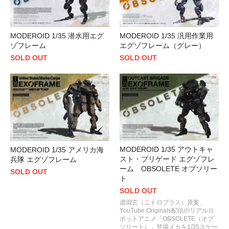
MODEROID 1/35 潜水用エグ
MODEROID 1/35 汎用作業用
ゾフレーム
エグゾフレーム（グレー）
SOLD OUT
SOLD OUT
MODEROID 1/35 アウトキャ
MODEROID 1/35 アメリカ海
スト・ブリゲード エグゾフレ
兵隊 エグゾフレーム
ーム OBSOLETE オブソリー
SOLD OUT
ト
SOLD OUT
虚淵玄（ニトロプラス）原案、
YouTube Originals配信のリアルロ
ボットアニメ「OBSOLETE（オブ
ソリート）」登場メカを1/35スケー