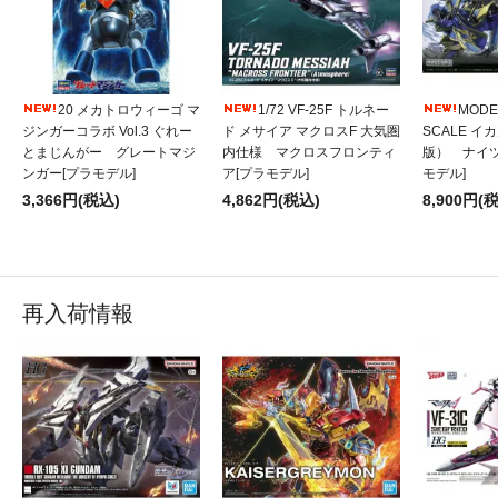
20 メカトロウィーゴ マ
1/72 VF-25F トルネー
MODE
ジンガーコラボ Vol.3 ぐれー
ド メサイア マクロスF 大気圏
SCALE 
とまじんがー グレートマジ
内仕様 マクロスフロンティ
版） ナイ
ンガー[プラモデル]
ア[プラモデル]
モデル]
3,366円(税込)
4,862円(税込)
8,900円(
再入荷情報