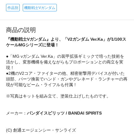
作品別
機動戦士Vガンダム
商品の説明
『機動戦士Vガンダム』より、「V2ガンダム Ver.Ka」が1/100ス
ケールMGシリーズに登場！
●「MG νガンダム Ver.Ka」の装甲拡張ギミックで培った技術を
活かし、変形機構を備えながらもプロポーションとの両立を実
現！
●2機のV2コア・ファイターの他、精密射撃用デバイスが付いた
頭部、パーツ換装でハンド・ガンやグレネード・ランチャーの再
現が可能なビーム・ライフルも付属！
※写真はキットを組み立て、塗装仕上げしたものです。
メーカー：
バンダイスピリッツ / BANDAI SPIRITS
(C) 創通エージェンシー・サンライズ