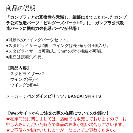
商品の説明
「ガンプラ」との互換性を意識し、細部にまでこだわったガンプ
ラ公式改造パーツ「ビルダーズパーツHD」に、ガンプラ公式改
造パーツに機動力強化系パーツが登場！
●可動式のウイングパーツセット。
●スタビライザーは2個、ウイングは長･短が各4個入り。
●スタビライザーは可動式。3mmの穴で接続が可能。
●組立は接着剤不要。
【商品内容】
・スタビライザー×2
・ウイング(長)×4
・ウイング(短)×4
メーカー：
バンダイスピリッツ / BANDAI SPIRITS
【Webサイトからご注文の際の在庫についてのお詫び】
★在庫商品に関しましては、店頭でも販売しておりますので、お
申し込みいただいた時点で商品の在庫が無い場合もございます。
★ご不便をお掛けいたしますが、なにとぞご容赦ください。