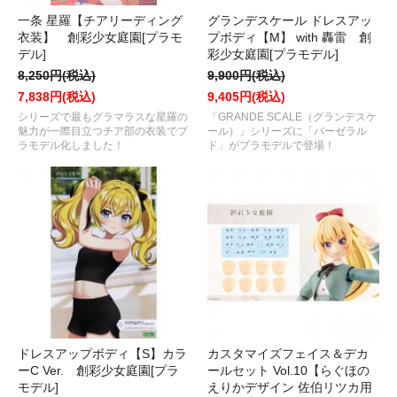
一条 星羅【チアリーディング
グランデスケール ドレスアッ
衣装】 創彩少女庭園[プラモ
プボディ【M】 with 轟雷 創
デル]
彩少女庭園[プラモデル]
8,250円(税込)
9,900円(税込)
7,838円(税込)
9,405円(税込)
シリーズで最もグラマラスな星羅の
「GRANDE SCALE（グランデスケ
魅力が一際目立つチア部の衣装でプ
ール）」シリーズに「バーゼラル
ラモデル化しました！
ド」がプラモデルで登場！
ドレスアップボディ【S】カラ
カスタマイズフェイス＆デカ
ーC Ver. 創彩少女庭園[プラ
ールセット Vol.10【らぐほの
モデル]
えりかデザイン 佐伯リツカ用