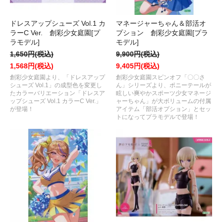
ドレスアップシューズ Vol.1 カ
マネージャーちゃん＆部活オ
ラーC Ver. 創彩少女庭園[プ
プション 創彩少女庭園[プラ
ラモデル]
モデル]
1,650円(税込)
9,900円(税込)
1,568円(税込)
9,405円(税込)
創彩少女庭園より、「ドレスアップ
創彩少女庭園スピンオフ「〇〇さ
シューズ Vol.1」の成型色を変更し
ん」シリーズより、ポニーテールが
たカラーバリエーション「ドレスア
眩しい爽やかスポーツ少女マネージ
ップシューズ Vol.1 カラーC Ver.」
ャーちゃん」が大ボリュームの付属
が登場！
アイテム「部活オプション」とセッ
トになってプラモデルで登場！