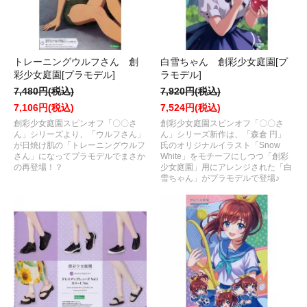
トレーニングウルフさん 創
白雪ちゃん 創彩少女庭園[プ
彩少女庭園[プラモデル]
ラモデル]
7,480円(税込)
7,920円(税込)
7,106円(税込)
7,524円(税込)
創彩少女庭園スピンオフ「〇〇さ
創彩少女庭園スピンオフ「〇〇さ
ん」シリーズより、「ウルフさん」
ん」シリーズ新作は、「森倉 円」
が日焼け肌の「トレーニングウルフ
氏のオリジナルイラスト「Snow
さん」になってプラモデルでまさか
White」をモチーフにしつつ「創彩
の再登場！？
少女庭園」用にアレンジされた「白
雪ちゃん」がプラモデルで登場♪