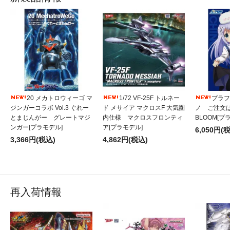
20 メカトロウィーゴ マ
1/72 VF-25F トルネー
プラフィ
ジンガーコラボ Vol.3 ぐれー
ド メサイア マクロスF 大気圏
ノ ご注文
とまじんがー グレートマジ
内仕様 マクロスフロンティ
BLOOM[プ
ンガー[プラモデル]
ア[プラモデル]
6,050円(
3,366円(税込)
4,862円(税込)
再入荷情報