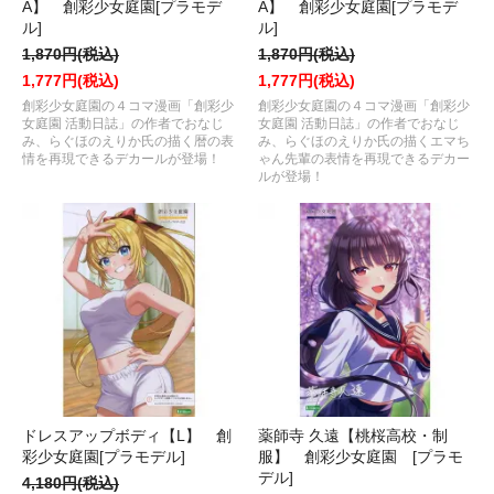
A】 創彩少女庭園[プラモデ
A】 創彩少女庭園[プラモデ
ル]
ル]
1,870円(税込)
1,870円(税込)
1,777円(税込)
1,777円(税込)
創彩少女庭園の４コマ漫画「創彩少
創彩少女庭園の４コマ漫画「創彩少
女庭園 活動日誌」の作者でおなじ
女庭園 活動日誌」の作者でおなじ
み、らぐほのえりか氏の描く暦の表
み、らぐほのえりか氏の描くエマち
情を再現できるデカールが登場！
ゃん先輩の表情を再現できるデカー
ルが登場！
ドレスアップボディ【L】 創
薬師寺 久遠【桃桜高校・制
彩少女庭園[プラモデル]
服】 創彩少女庭園 [プラモ
デル]
4,180円(税込)