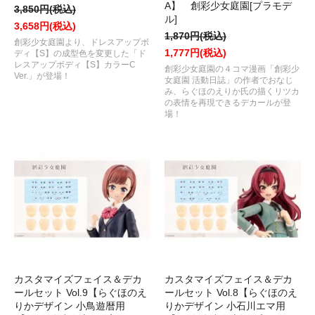
A】 創彩少女庭園[プラモデ
3,850円(税込)
ル]
3,658円(税込)
1,870円(税込)
創彩少女庭園より、ドレスアップボ
1,777円(税込)
ディ【S】の成型色を変更した「ド
レスアップボディ【S】カラーC
創彩少女庭園の４コマ漫画「創彩少
Ver.」が登場！
女庭園 活動日誌」の作者でおなじ
み、らぐほのえりか氏の描くリツカ
の表情を再現できるデカールが登
場！
カスタマイズフェイス＆デカ
カスタマイズフェイス＆デカ
ールセット Vol.9【らぐほのえ
ールセット Vol.8【らぐほのえ
りかデザイン 小鳥遊暦用
りかデザイン 小石川エマ用