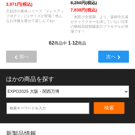
8,250円(税込)
3,971円(税込)
7,838円(税込)
大好評の素体シリーズ「ドレスアッ
プボディ」にLサイズが登場！色ん
「創彩少女庭園」より、薬師寺久遠
なお洋服を着せて楽しんでね♪
がキャラクターを演じていない日常
の桃桜高校制服姿のプラモデルが登
場です！
62
1
12
商品中
-
商品
前へ
次へ
ほかの商品を探す
検索
新製品情報