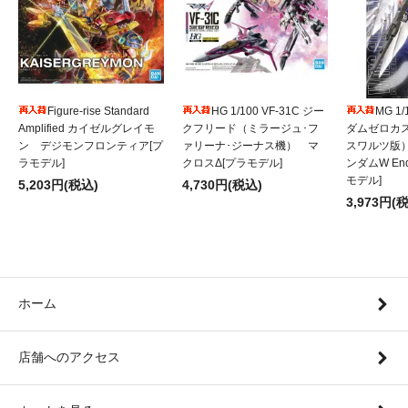
Figure-rise Standard
HG 1/100 VF-31C ジー
MG 1
Amplified カイゼルグレイモ
クフリード（ミラージュ･フ
ダムゼロカ
ン デジモンフロンティア[プ
ァリーナ･ジーナス機） マ
スワルツ版
ラモデル]
クロスΔ[プラモデル]
ンダムW Endl
モデル]
5,203円(税込)
4,730円(税込)
3,973円(
ホーム
店舗へのアクセス