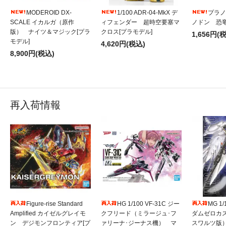
MODEROID DX-
1/100 ADR-04-MkX デ
プラノ
SCALE イカルガ（原作
ィフェンダー 超時空要塞マ
ノドン 恐竜
版） ナイツ＆マジック[プラ
クロス[プラモデル]
1,656円(
モデル]
4,620円(税込)
8,900円(税込)
再入荷情報
Figure-rise Standard
HG 1/100 VF-31C ジー
MG 1
Amplified カイゼルグレイモ
クフリード（ミラージュ･フ
ダムゼロカ
ン デジモンフロンティア[プ
ァリーナ･ジーナス機） マ
スワルツ版