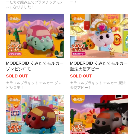
ーたちが組み立てプラスチックモデ
ー！
ルになりました！
MODEROID くみたてモルカー
MODEROID くみたてモルカー
ゾンビシロモ
魔法天使アビー
SOLD OUT
SOLD OUT
カラフルプラキット モルカー ゾン
カラフルプラキット モルカー 魔法
ビシロモ！
天使アビー！