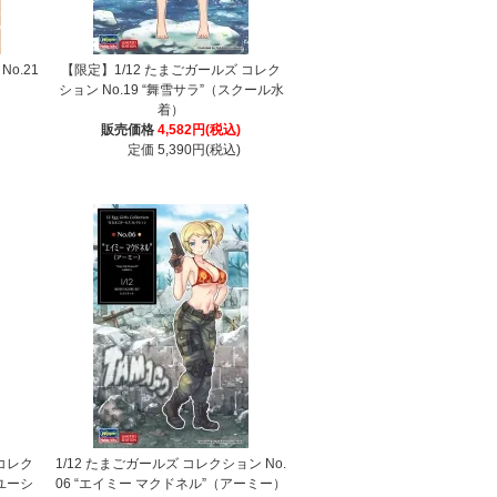
o.21
【限定】1/12 たまごガールズ コレク
ション No.19 “舞雪サラ”（スクール水
着）
販売価格
4,582円(税込)
定価 5,390円(税込)
 コレク
1/12 たまごガールズ コレクション No.
リユーシ
06 “エイミー マクドネル”（アーミー）