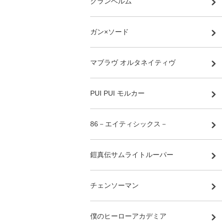
グランベルム
ガン×ソード
マブラヴ オルタネイティヴ
PUI PUI モルカー
86－エイティシックス－
鎧真伝サムライトルーパー
チェンソーマン
僕のヒーローアカデミア