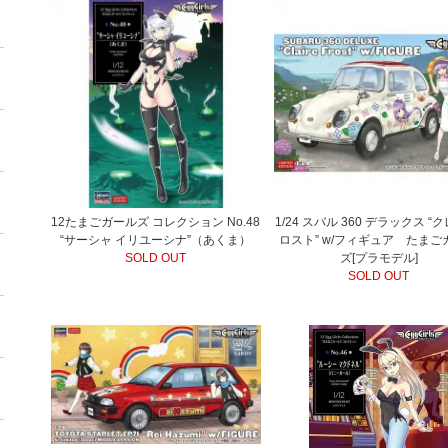
12たまごガールズ コレクション No.48
1/24 スバル 360 デラックス “
“サーシャ イリユーシナ”（あくま）
ロスト” w/フィギュア たまご
SOLD OUT
ズ[プラモデル]
SOLD OUT