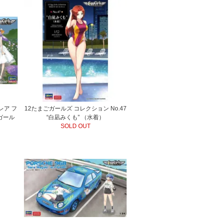
クレア フ
12たまごガールズ コレクション No.47
ガール
“白凪みくも” （水着）
SOLD OUT