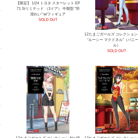
【限定】 1/24 トヨタ スターレット EP
71 Siリミテッド （3ドア） 中期型 “羽
澄れい” w/フィギュア
SOLD OUT
12たまごガールズ コレクション N
“ルーシー マクドネル”（バニ
ル）
SOLD OUT