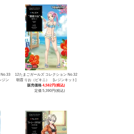
o.33
12たまごガールズ コレクション No.32
レジン
朝霞 りお（ビキニ） [レジンキット]
販売価格
4,582円(税込)
定価 5,390円(税込)