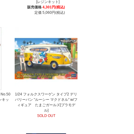
[レジンキット]
販売価格
4,301円(税込)
定価 5,060円(税込)
o.50
1/24 フォルクスワーゲン タイプ2 デリ
ンキッ
バリーバン “ルーシー マクドネル” w/フ
ィギュア たまごガールズ[プラモデ
ル]
SOLD OUT