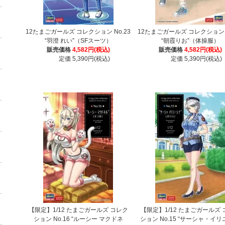
12たまごガールズ コレクション No.23
12たまごガールズ コレクション N
“羽澄 れい”（SFスーツ）
“朝霞りお”（体操服）
販売価格
4,582円(税込)
販売価格
4,582円(税込)
定価 5,390円(税込)
定価 5,390円(税込)
【限定】1/12 たまごガールズ コレク
【限定】1/12 たまごガールズ
ション No.16 “ルーシー マクドネ
ション No.15 “サーシャ・イ