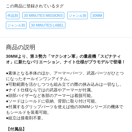
この商品に登録されているタグ
作品別
30 MINUTES MISSIONS
ジャンル別
30MM
ジャンル別
30 MINUTES LABEL
商品の説明
30MMより、第３勢力「マクシオン軍」の量産機「スピナティ
オ」に新たなバリエーション、ナイト仕様がプラモデルで登場！
●素体となる本体のほか、アーマーパーツ、武器パーツがひとつ
になったオールインワンアイテム。
●可動範囲を活かしつつも組み立ての際の挟み込みは一切なし。
●ナイト仕様ならではの武器やアーマーが付属。
●頭部バイザーなど各部のアーマーは着脱可能。
●ソードはシールドに収納、背部に取り付け可能。
●付属するグリップパーツを使えば他の30MMシリーズの機体で
もシールドを装着可能。
●組立は接着剤不要。
【付属品】