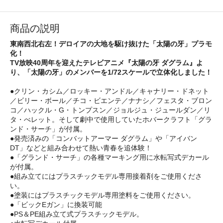
商品の説明
東南西北右左！デロイアの大地を駆け抜けた「太陽の牙」プラモ
化！
TV放映40周年を迎えたテレビアニメ『太陽の牙 ダグラム』よ
り、「太陽の牙」のメンバーを1/72スケールで立体化しました！
●クリン・カシム／ロッキー・アンドル／キャナリー・ドネット
／ビリー・ボール／チコ・ビエンテ／ナナシ／フェスタ・ブロン
コ／ハックル・G・トンプスン／ジョルジュ・ジュールダン／リ
タ・べレット。そして劇中で使用していたホバークラフト「グラ
ンド・サーチ」が付属。
●発売済みの「コンバットアーマー ダグラム」や「アイバン
DT」などと組み合わせて熱い青春を追体験！
●「グランド・サーチ」の各種マーキング用に水転写式デカール
が付属。
●組み立てにはプラスチックモデル専用接着剤をご使用くださ
い。
●塗装にはプラスチックモデル専用塗料をご使用ください。
●「ビックEガン」に換装可能
●PS＆PE組み立て式プラスチックモデル。