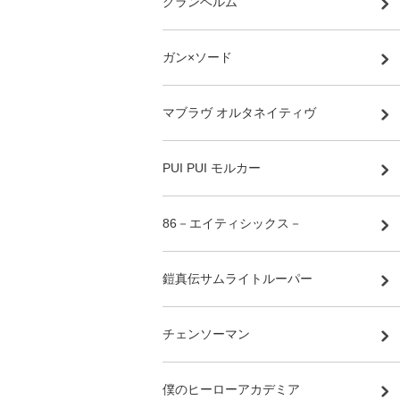
グランベルム
ガン×ソード
マブラヴ オルタネイティヴ
PUI PUI モルカー
86－エイティシックス－
鎧真伝サムライトルーパー
チェンソーマン
僕のヒーローアカデミア