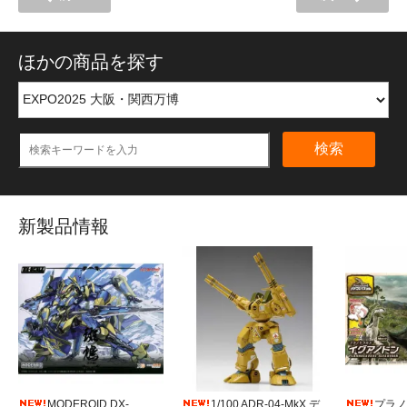
ほかの商品を探す
検索
新製品情報
MODEROID DX-
1/100 ADR-04-MkX デ
プラノ