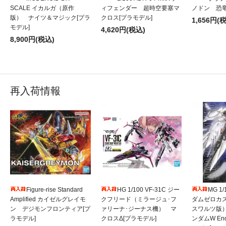
SCALE イカルガ（原作
ィフェンダー 超時空要塞マ
ノドン 恐竜
版） ナイツ＆マジック[プラ
クロス[プラモデル]
1,656円(
モデル]
4,620円(税込)
8,900円(税込)
再入荷情報
Figure-rise Standard
HG 1/100 VF-31C ジー
MG 1
Amplified カイゼルグレイモ
クフリード（ミラージュ･フ
ダムゼロカ
ン デジモンフロンティア[プ
ァリーナ･ジーナス機） マ
スワルツ版
ラモデル]
クロスΔ[プラモデル]
ンダムW Endl