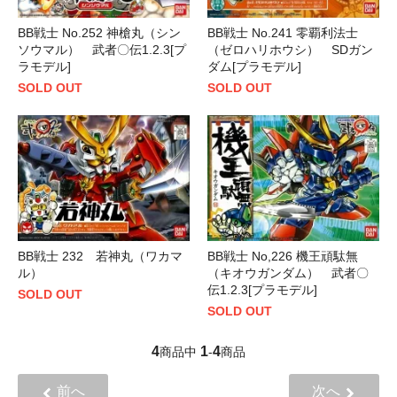
BB戦士 No.252 神槍丸（シン
BB戦士 No.241 零覇利法士
ソウマル） 武者〇伝1.2.3[プ
（ゼロハリホウシ） SDガン
ラモデル]
ダム[プラモデル]
SOLD OUT
SOLD OUT
BB戦士 232 若神丸（ワカマ
BB戦士 No,226 機王頑駄無
ル）
（キオウガンダム） 武者〇
伝1.2.3[プラモデル]
SOLD OUT
SOLD OUT
4
1
4
商品中
-
商品
前へ
次へ