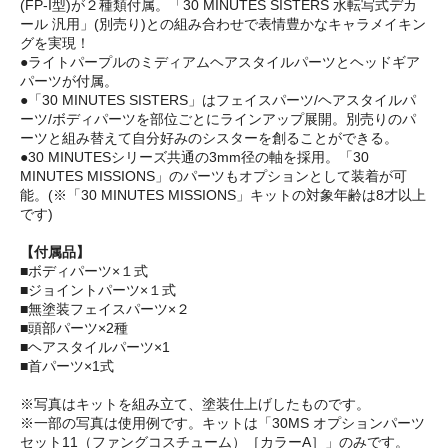
(FP-I型)が２種類付属。「30 MINUTES SISTERS 水転写式デカ
ール 汎用」(別売り)との組み合わせで表情豊かなキャラメイキン
グを実現！
●ライトパープルのミディアムヘアスタイルパーツとヘッドギア
パーツが付属。
●「30 MINUTES SISTERS」はフェイスパーツ/ヘアスタイルパ
ーツ/ボディパーツを部位ごとにラインアップ展開。別売りのパ
ーツと組み替えて自分好みのシスターを創ることができる。
●30 MINUTESシリーズ共通の3mm径の軸を採用。「30
MINUTES MISSIONS」のパーツもオプションとして装着が可
能。(※「30 MINUTES MISSIONS」キットの対象年齢は8才以上
です)
【付属品】
■ボディパーツ×１式
■ジョイントパーツ×１式
■無塗装フェイスパーツ×２
■頭部パーツ×2種
■ヘアスタイルパーツ×1
■首パーツ×1式
※写真はキットを組み立て、塗装仕上げしたものです。
※一部の写真は使用例です。キットは「30MS オプションパーツ
セット11（ファングコスチューム）［カラーA］」のみです。