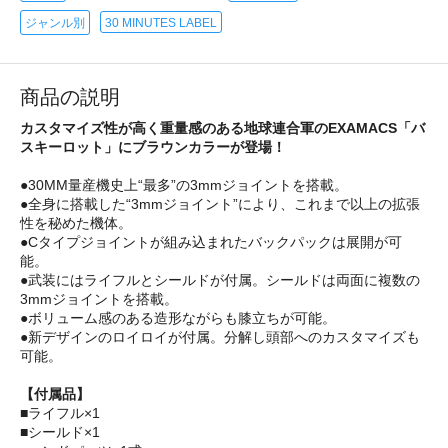
ジャンル別
30 MINUTES LABEL
商品の説明
カスタマイズ性が高く重量感のある地球連合軍のEXAMACS「バ
スキーロット」にブラウンカラーが登場！
●30MM量産機史上“最多”の3mmジョイントを搭載。
●全身に搭載した“3mmジョイント”により、これまで以上の拡張
性を秘めた機体。
●Cタイプジョイントが組み込まれたバックパックは展開が可
能。
●武装にはライフルとシールドが付属。シールドは両面に複数の
3mmジョイントを搭載。
●ボリューム感のある造形ながらも膝立ちが可能。
●新デザインのロイロイが付属。分解し頭部へのカスタマイズも
可能。
【付属品】
■ライフル×1
■シールド×1