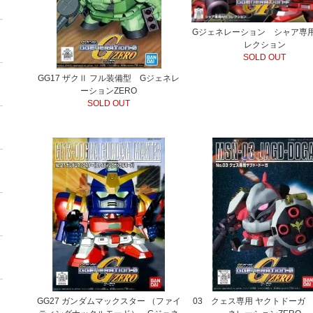
Gジェネレーション シャア専用
レクション
SOLD OUT
GG17 ザクⅡ フル装備型 Gジェネレ
ーションZERO
SOLD OUT
GG27 ガンダムマックスター （ファイ
03 クェス専用 ヤクトドーガ