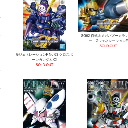
GG62 百式＆メガバズーカラ
ー GジェネレーションF
SOLD OUT
GジェネレーションF No.63 クロスボ
ーンガンダムX2
SOLD OUT