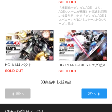
SOLD OUT
「機動戦士ガンダムAGE」より、
AGEシステムが構築した高速戦闘用
の換装形態である「ガンダムAGE-1
スパロー」が1/144スケールHGシリ
ーズに登場！
HG 1/144 バクト
HG 1/144 G-EXES Gエグゼス
SOLD OUT
SOLD OUT
33
1
12
商品中
-
商品
前へ
次へ
ほかの商品を探す