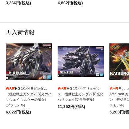
3,366円(税込)
4,862円(税込)
再入荷情報
HG 1/144 Ξガンダム
HG 1/144 アリュゼウ
Figure
（機動戦士ガンダム 閃光のハ
ス 機動戦士ガンダム 閃光の
Amplifie
サウェイ キルケーの魔女）
ハサウェイ[プラモデル]
ン デジモ
[プラモデル]
ラモデル]
11,352円(税込)
6,622円(税込)
5,203円(