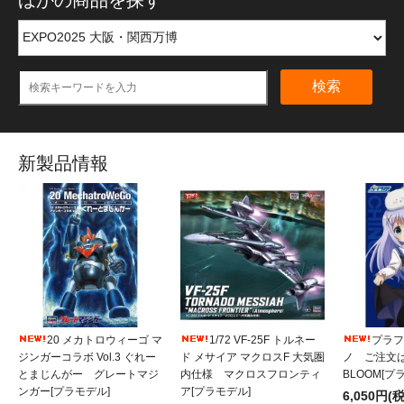
検索
新製品情報
20 メカトロウィーゴ マ
1/72 VF-25F トルネー
プラフィ
ジンガーコラボ Vol.3 ぐれー
ド メサイア マクロスF 大気圏
ノ ご注文
とまじんがー グレートマジ
内仕様 マクロスフロンティ
BLOOM[プ
ンガー[プラモデル]
ア[プラモデル]
6,050円(