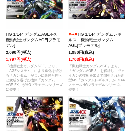
HG 1/144 ガンダムAGE-FX
HG 1/144 ガンダムレギ
機動戦士ガンダムAGE[プラモ
ルス 機動戦士ガンダム
デル]
AGE[プラモデル]
2,090円(税込)
1,980円(税込)
1,797円(税込)
1,703円(税込)
「機動戦士ガンダムAGE」より、
「機動戦士ガンダムAGE」より、
「AGEシステム」により進化を続け
「ガンダムAGE-3」を解析し、ヴェ
る「ガンダム」がついに最終形態へ
イガンの技術を加えて開発された新
と変貌を遂げた機体「ガンダム
型MS「ガンダムレギルス」が1/144
AGE-FX」がHGプラモデルシリーズ
スケールHGプラモデルシリーズに
に登場！
登場！