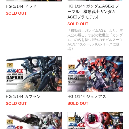
HG 1/144 ガンダムAGE-1 ノ
HG 1/144 ドラド
ーマル 機動戦士ガンダム
SOLD OUT
AGE[プラモデル]
SOLD OUT
「機動戦士ガンダムAGE」より、主
人公の駆る、伝説の救世主「ガンダ
ム」の名を持つ最強のモビルスーツ
が1/144スケールHGシリーズに登
場！
HG 1/144 ガフラン
HG 1/144 ジェノアス
SOLD OUT
SOLD OUT