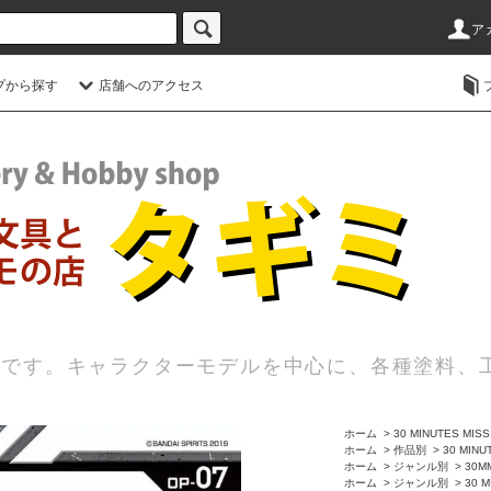
ア
プから探す
店舗へのアクセス
店です。キャラクターモデルを中心に、各種塗料、
ホーム
>
30 MINUTES MIS
ホーム
>
作品別
>
30 MINU
ホーム
>
ジャンル別
>
30M
ホーム
>
ジャンル別
>
30 M