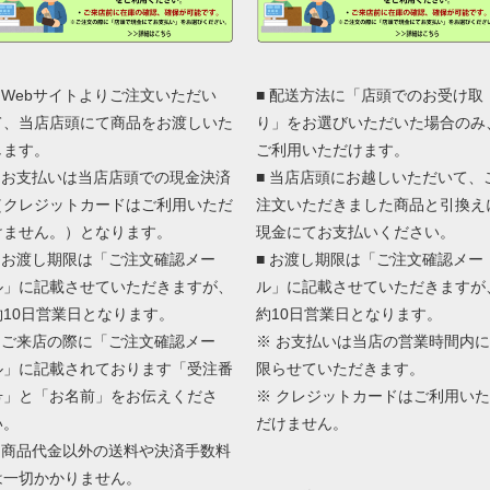
■ Webサイトよりご注文いただい
■ 配送方法に「店頭でのお受け取
て、当店店頭にて商品をお渡しいた
り」をお選びいただいた場合のみ
します。
ご利用いただけます。
■ お支払いは当店店頭での現金決済
■ 当店店頭にお越しいただいて、
（クレジットカードはご利用いただ
注文いただきました商品と引換え
けません。）となります。
現金にてお支払いください。
■ お渡し期限は「ご注文確認メー
■ お渡し期限は「ご注文確認メー
ル」に記載させていただきますが、
ル」に記載させていただきますが
約10日営業日となります。
約10日営業日となります。
■ ご来店の際に「ご注文確認メー
※ お支払いは当店の営業時間内に
ル」に記載されております「受注番
限らせていただきます。
号」と「お名前」をお伝えくださ
※ クレジットカードはご利用いた
い。
だけません。
■ 商品代金以外の送料や決済手数料
は一切かかりません。