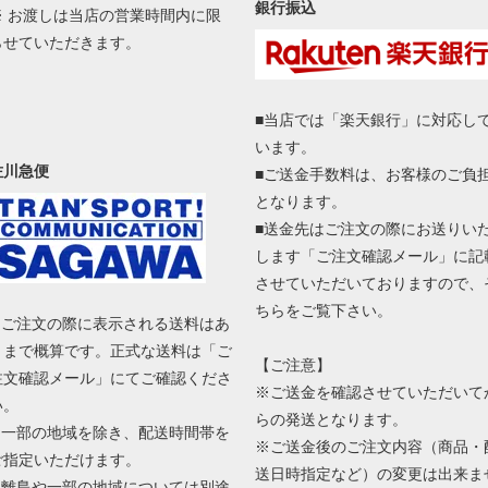
銀行振込
※ お渡しは当店の営業時間内に限
らせていただきます。
■当店では「楽天銀行」に対応し
います。
佐川急便
■ご送金手数料は、お客様のご負
となります。
■送金先はご注文の際にお送りい
します「ご注文確認メール」に記
させていただいておりますので、
ちらをご覧下さい。
■ ご注文の際に表示される送料はあ
くまで概算です。正式な送料は「ご
【ご注意】
注文確認メール」にてご確認くださ
※ご送金を確認させていただいて
い。
らの発送となります。
■ 一部の地域を除き、配送時間帯を
※ご送金後のご注文内容（商品・
ご指定いただけます。
送日時指定など）の変更は出来ま
■ 離島や一部の地域については別途