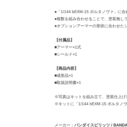
●「1/144 bEXM-15 ポルタノヴァ
●複数を組み合わせることで、塗装無し
●オプションアーマーの形状に合わせた
【付属品】
■アーマー×1式
■シールド×1
【商品内容】
■成形品×1
■取扱説明書×1
※写真はキットを組み立て、塗装仕上げ
※キットに「1/144 bEXM-15 ポル
メーカー：
バンダイスピリッツ / BANDAI 