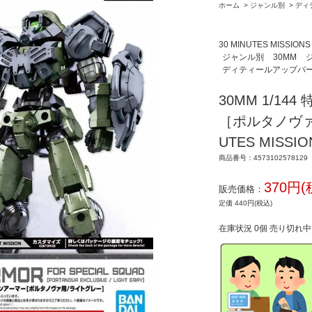
ホーム
>
ジャンル別
>
ディ
30 MINUTES MISSIONS
ジャンル別
30MM
ディティールアップパ
30MM 1/1
［ポルタノヴァ
UTES MISSIO
商品番号：4573102578129
370円(
販売価格：
定価 440円(税込)
在庫状況 0個 売り切れ