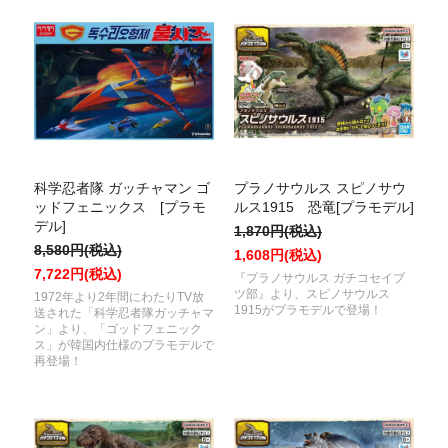
科学忍者隊 ガッチャマン ゴ
プラノサウルス スピノサウ
ッドフェニックス [プラモ
ルス1915 恐竜[プラモデル]
デル]
1,870円(税込)
8,580円(税込)
1,608円(税込)
7,722円(税込)
『プラノサウルス ガチコセイブ
ツ部』より、スピノサウルス
1972年より2年間にわたりTV放
1915がプラモデルで登場！
送された「科学忍者隊ガッチャマ
ン」より、「ゴッドフェニック
ス」が韓国内仕様のプラモデルで
再登場！