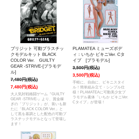
ブリジット 可動プラスチッ
PLAMATEA ミューズボデ
クモデルキット BLACK
ィ：いちか ビキニVer. Cタ
COLOR Ver. GUILTY
イプ [プラモデル]
GEAR -STRIVE-[プラモデ
3,500円(税込)
ル]
3,500円(税込)
7,480円(税込)
手軽に、自由に、ビキニスタイ
7,480円(税込)
ル！簡単組み立て・シンプル仕
様！PLAMATEAに可動美少女プ
大人気対戦格闘ゲーム『GUILTY
ラモデル素体「いちか ビキニVer.
GEAR -STRIVE-』より、賞金稼
Cタイプ」が登場！
ぎの「ブリジット」が、装いも新
たに「BLACK COLOR Ver.」と
して黒を基調とした配色の可動プ
ラスチックモデルとなって登場し
ます！