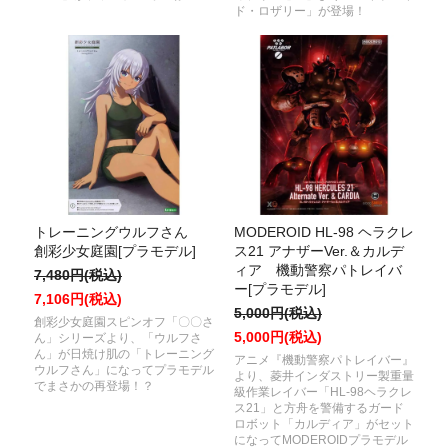
ド・ロザリー」が登場！
トレーニングウルフさん
MODEROID HL-98 ヘラクレ
創彩少女庭園[プラモデル]
ス21 アナザーVer.＆カルデ
ィア 機動警察パトレイバ
7,480円(税込)
ー[プラモデル]
7,106円(税込)
5,000円(税込)
創彩少女庭園スピンオフ「〇〇さ
5,000円(税込)
ん」シリーズより、「ウルフさ
ん」が日焼け肌の「トレーニング
アニメ『機動警察パトレイバー』
ウルフさん」になってプラモデル
より、菱井インダストリー製重量
でまさかの再登場！？
級作業レイバー「HL-98ヘラクレ
ス21」と方舟を警備するガード
ロボット「カルディア」がセット
になってMODEROIDプラモデル