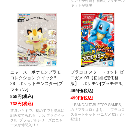
タンドが付属する限定プラモデル
キットが登場！
ニャース ポケモンプラモ
プラコロ スタートセット ゼ
コレクション クイック!!
ニガメ 03【初回限定価格
28 ポケットモンスター[プ
版】 ポケモン[プラモデル]
ラモデル]
499円(税込)
858円(税込)
499円(税込)
738円(税込)
「BANDAI TABLETOP GAMES」
の『プラコロ』より、「プラコロ
道具いらずで、初めてでも簡単に
スタートセット ゼニガメ 03」が
組み立てられる「ポケプラクイッ
登場！
ク!!」プラモデルシリーズにニャ
ースが仲間入り！