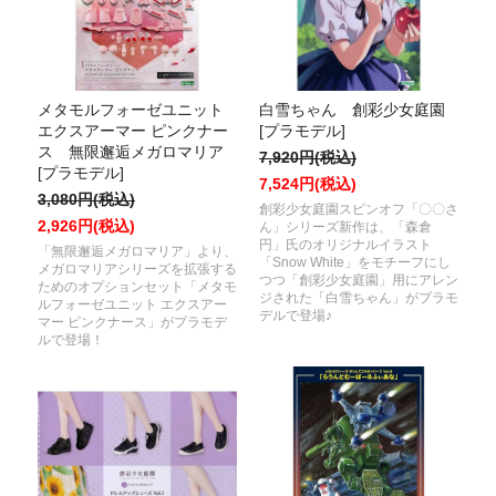
メタモルフォーゼユニット
白雪ちゃん 創彩少女庭園
エクスアーマー ピンクナー
[プラモデル]
ス 無限邂逅メガロマリア
7,920円(税込)
[プラモデル]
7,524円(税込)
3,080円(税込)
創彩少女庭園スピンオフ「〇〇さ
2,926円(税込)
ん」シリーズ新作は、「森倉
円」氏のオリジナルイラスト
「無限邂逅メガロマリア」より、
「Snow White」をモチーフにし
メガロマリアシリーズを拡張する
つつ「創彩少女庭園」用にアレン
ためのオプションセット「メタモ
ジされた「白雪ちゃん」がプラモ
ルフォーゼユニット エクスアー
デルで登場♪
マー ピンクナース」がプラモデ
ルで登場！