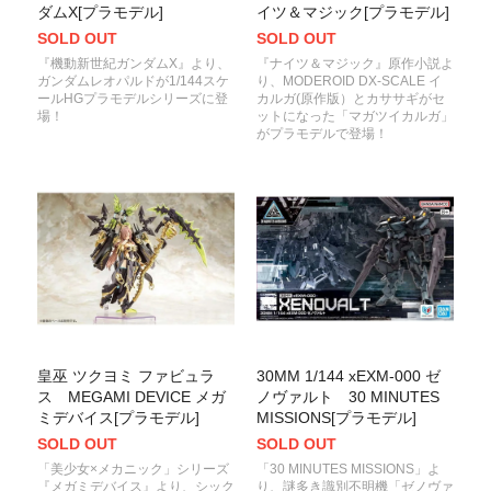
ダムX[プラモデル]
イツ＆マジック[プラモデル]
SOLD OUT
SOLD OUT
『機動新世紀ガンダムX』より、
『ナイツ＆マジック』原作小説よ
ガンダムレオパルドが1/144スケ
り、MODEROID DX-SCALE イ
ールHGプラモデルシリーズに登
カルガ(原作版）とカササギがセ
場！
ットになった「マガツイカルガ」
がプラモデルで登場！
皇巫 ツクヨミ ファビュラ
30MM 1/144 xEXM-000 ゼ
ス MEGAMI DEVICE メガ
ノヴァルト 30 MINUTES
ミデバイス[プラモデル]
MISSIONS[プラモデル]
SOLD OUT
SOLD OUT
「美少女×メカニック」シリーズ
「30 MINUTES MISSIONS」よ
『メガミデバイス』より、シック
り、謎多き識別不明機「ゼノヴァ