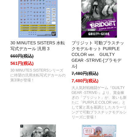
30 MINUTES SISTERS 水転
ブリジット 可動プラスチッ
写式デカール 汎用 3
クモデルキット PURPLE
COLOR ver. GUILTY
660円(税込)
GEAR -STRIVE-[プラモデ
561円(税込)
ル]
30 MINUTES SISTERSシリーズ
7,480円(税込)
に待望の汎用水転写式デカールの
第3弾が登場！
7,480円(税込)
大人気対戦格闘ゲーム『GUILTY
GEAR -STRIVE-』より、賞金稼
ぎの「ブリジット」が、装いも新
たに「PURPLE COLOR ver.」と
して紫と黒を基調としたカラーリ
ングで可動プラスチックモデルシ
リーズに登場！