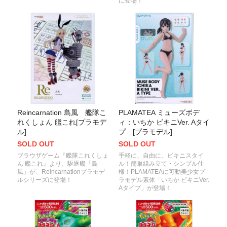
に登場！
Reincarnation 島風 艦隊こ
PLAMATEA ミューズボデ
れくしょん 艦これ[プラモデ
ィ：いちか ビキニVer. Aタイ
ル]
プ [プラモデル]
SOLD OUT
SOLD OUT
ブラウザゲーム『艦隊これくしょ
手軽に、自由に、ビキニスタイ
ん 艦これ』より、駆逐艦「島
ル！簡単組み立て・シンプル仕
風」が、Reincarnationプラモデ
様！PLAMATEAに可動美少女プ
ルシリーズに登場！
ラモデル素体「いちか ビキニVer.
Aタイプ」が登場！