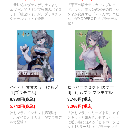
「新世紀エヴァンゲリオンより、
『宇宙の騎士テッカマンブレー
エヴァンゲリオン零号機のパイロ
ド』より、主人公の双子の弟・シ
ット「綾波レイ」が、プラスチッ
ンヤが変身する「テッカマンエビ
クモデルキットで登場！
ル」がMODEROIDでプラモデル
化！
ハイイロオオカミ けもプ
ヒトパーツセット [カラー
ラ[プラモデル]
B] けもプラ[プラモデル]
6,380円(税込)
3,740円(税込)
5,742円(税込)
3,366円(税込)
けもプラメインキット第3弾は
「けもプラ」シリーズより、メイ
「ハイイロオオカミ」がプラモデ
ンキットと組み合わせてよりヒト
ルで登場！
に近い姿に出来る「ヒトパーツセ
ット [カラーB]」がプラモデルで