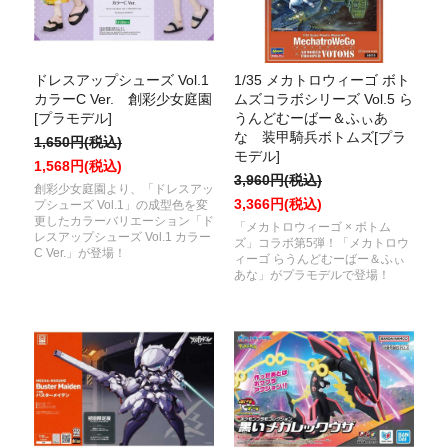
ドレスアップシューズ Vol.1
1/35 メカトロウィーゴ ボト
カラーC Ver. 創彩少女庭園
ムズコラボシリーズ Vol.5 ら
[プラモデル]
うんどむーばー＆ふぃあ
な 装甲騎兵ボトムズ[プラ
1,650円(税込)
モデル]
1,568円(税込)
3,960円(税込)
創彩少女庭園より、「ドレスアッ
3,366円(税込)
プシューズ Vol.1」の成型色を変
更したカラーバリエーション「ド
「メカトロウィーゴ × ボトム
レスアップシューズ Vol.1 カラー
ズ」コラボ第5弾！「メカトロウ
C Ver.」が登場！
ィーゴ らうんどむーばー＆ふぃ
あな」がプラモデルで登場！