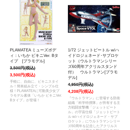
PLAMATEA ミューズボデ
1/72 ジェットビートル w/ハ
ィ：いちか ビキニVer. Bタ
イドロジェネード･サブロケ
イプ [プラモデル]
ット（ウルトラマンシリー
ズ60周年アクリルスタンド
3,500円(税込)
付） ウルトラマン[プラモ
3,500円(税込)
デル]
手軽に、自由に、ビキニスタイ
4,950円(税込)
ル！簡単組み立て・シンプル仕
様！PLAMATEAに可動美少女プ
4,208円(税込)
ラモデル素体「いちか ビキニVer.
『ウルトラマン』に登場する防衛
Bタイプ」が登場！
組織「科学特捜隊」が所有する主
力戦闘攻撃機「ジェットビート
ル」の宇宙仕様「ジェットビート
ル w/ハイドロジェネード・サブ
ロケット」にウルトラマンシリー
ズ60周年を記念したアクリルス