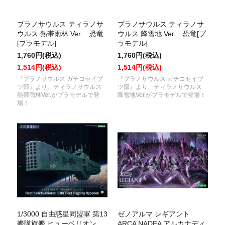
プラノサウルス ティラノサ
プラノサウルス ティラノサ
ウルス 熱帯雨林 Ver. 恐竜
ウルス 降雪地 Ver. 恐竜[プ
[プラモデル]
ラモデル]
1,760円(税込)
1,760円(税込)
1,514円(税込)
1,514円(税込)
『プラノサウルス ガチコセイブ
『プラノサウルス ガチコセイブ
ツ部』より、ティラノサウルス
ツ部』より、ティラノサウルス
熱帯雨林Ver.がプラモデルで登
降雪地Ver.がプラモデルで登場！
場！
1/3000 自由惑星同盟軍 第13
ゼノアルマ レギアント
艦隊旗艦 ヒューベリオン
ARCA NADEA アルカナディ