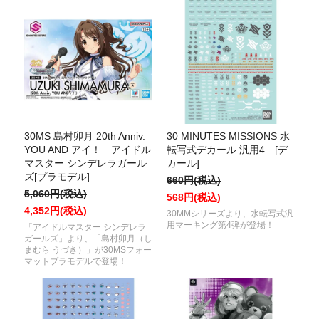
30MS 島村卯月 20th Anniv.
30 MINUTES MISSIONS 水
YOU AND アイ！ アイドル
転写式デカール 汎用4 [デ
マスター シンデレラガール
カール]
ズ[プラモデル]
660円(税込)
5,060円(税込)
568円(税込)
4,352円(税込)
30MMシリーズより、水転写式汎
用マーキング第4弾が登場！
「アイドルマスター シンデレラ
ガールズ」より、「島村卯月（し
まむら うづき）」が30MSフォー
マットプラモデルで登場！