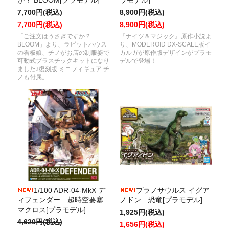
7,700円(税込)
8,900円(税込)
7,700円(税込)
8,900円(税込)
「ご注文はうさぎですか？
『ナイツ＆マジック』原作小説よ
BLOOM」より、ラビットハウス
り、MODEROID DX-SCALE版イ
の看板娘、チノがお店の制服姿で
カルガが原作版デザインがプラモ
可動式プラスチックキットになり
デルで登場！
ました♪復刻版 ミニフィギュア チ
ノも付属。
1/100 ADR-04-MkX デ
プラノサウルス イグア
ィフェンダー 超時空要塞
ノドン 恐竜[プラモデル]
マクロス[プラモデル]
1,925円(税込)
4,620円(税込)
1,656円(税込)