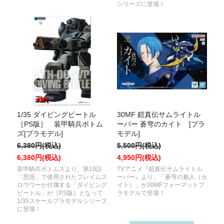
シリーズに登場！
1/35 ダイビングビートル
30MF 鎧真伝サムライトル
［PS版］ 装甲騎兵ボトム
ーパー 蒼穹のカイト [プラ
ズ[プラモデル]
モデル]
6,380円(税込)
5,500円(税込)
6,380円(税込)
4,950円(税込)
装甲騎兵ボトムズより、第19話
TVアニメ『鎧真伝サムライトル
「思惑」で使用されたフレイムス
ーパー』より、「蒼穹の魁人（カ
ロウワーが付属する「ダイビング
イト）」が30MFフォーマットプ
ビートル」が［PS版］となって
ラモデルで登場！
1/35スケールプラモデルシリーズ
に登場！