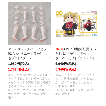
アーム&レッグパーツセット
30MP 伊地知虹夏（い
01 [カオマニーカラー] け
ちじ にじか） ぼっち・
もプラ[プラモデル]
ざ・ろっく！[プラモデル]
1,980円(税込)
5,940円(税込)
1,782円(税込)
5,346円(税込)
よりこだわったケモノスタイル
アニメ「ぼっち・ざ・ろっく！」
を！「けもプラ」シリーズより、
より、伊地知虹夏（いちじ にじ
メインキットを好みの姿に調整で
か）がドラムセットとともに
きるオプションパーツ「アーム&
「30 MINUTES
レッグパーツセット 01 [カオマニ
PREFERENCE」シリーズプラモ
ーカラー]」がプラモデルで登
デルで登場！
場！