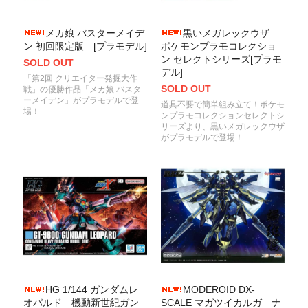
メカ娘 バスターメイデ
黒いメガレックウザ
ン 初回限定版 [プラモデル]
ポケモンプラモコレクショ
ン セレクトシリーズ[プラモ
SOLD OUT
デル]
「第2回 クリエイター発掘大作
SOLD OUT
戦」の優勝作品「メカ娘 バスタ
ーメイデン」がプラモデルで登
道具不要で簡単組み立て！ポケモ
場！
ンプラモコレクションセレクトシ
リーズより、黒いメガレックウザ
がプラモデルで登場！
HG 1/144 ガンダムレ
MODEROID DX-
オパルド 機動新世紀ガン
SCALE マガツイカルガ ナ