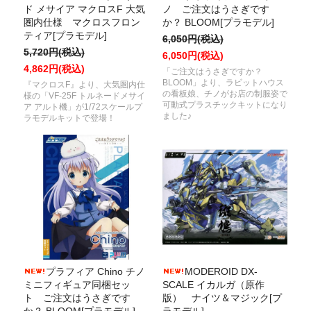
ド メサイア マクロスF 大気
ノ ご注文はうさぎです
圏内仕様 マクロスフロン
か？ BLOOM[プラモデル]
ティア[プラモデル]
6,050円(税込)
5,720円(税込)
6,050円(税込)
4,862円(税込)
「ご注文はうさぎですか？
BLOOM」より、ラビットハウス
『マクロスF』より、大気圏内仕
の看板娘、チノがお店の制服姿で
様の「VF-25F トルネードメサイ
可動式プラスチックキットになり
ア アルト機」が1/72スケールプ
ました♪
ラモデルキットで登場！
プラフィア Chino チノ
MODEROID DX-
ミニフィギュア同梱セッ
SCALE イカルガ（原作
ト ご注文はうさぎです
版） ナイツ＆マジック[プ
か？ BLOOM[プラモデル]
ラモデル]