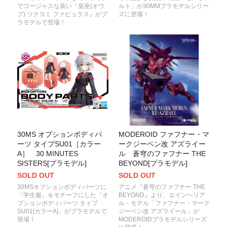
でゴージャスな装い『皇巫(オウ
ルト」が30MMプラモデルシリー
ブ) ツクヨミ ファビュラス』がプ
ズに登場！
ラモデルで登場！
30MS オプションボディパ
MODEROID ファフナー・マ
ーツ タイプSU01［カラー
ークジーベン改 アズライー
A］ 30 MINUTES
ル 蒼穹のファフナー THE
SISTERS[プラモデル]
BEYOND[プラモデル]
SOLD OUT
SOLD OUT
30MSオプションボディパーツに
アニメ『蒼穹のファフナー THE
「学生服」をモチーフにした「オ
BEYOND』より、エインヘリア
プションボディパーツ タイプ
ル・モデル「ファフナー・マーク
SU01[カラーA]」がプラモデルで
ジーベン改 アズライール」が
登場！
MODEROIDプラモデルシリーズ