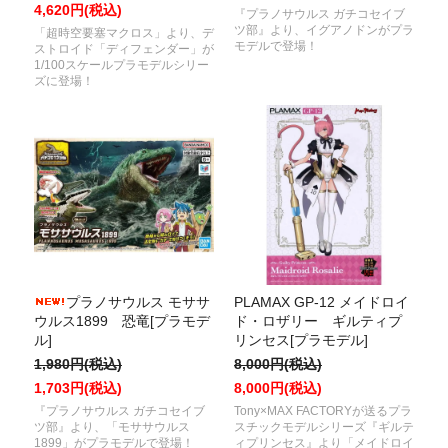
4,620円(税込)
『プラノサウルス ガチコセイブ
ツ部』より、イグアノドンがプラ
「超時空要塞マクロス」より、デ
モデルで登場！
ストロイド「ディフェンダー」が
1/100スケールプラモデルシリー
ズに登場！
プラノサウルス モササ
PLAMAX GP-12 メイドロイ
ウルス1899 恐竜[プラモデ
ド・ロザリー ギルティプ
ル]
リンセス[プラモデル]
1,980円(税込)
8,000円(税込)
1,703円(税込)
8,000円(税込)
『プラノサウルス ガチコセイブ
Tony×MAX FACTORYが送るプラ
ツ部』より、「モササウルス
スチックモデルシリーズ『ギルテ
1899」がプラモデルで登場！
ィプリンセス』より「メイドロイ