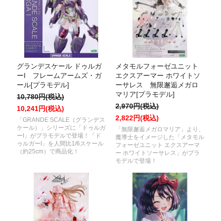
グランデスケール ドゥルガ
メタモルフォーゼユニット
ーI フレームアームズ・ガ
エクスアーマー ホワイトソ
ール[プラモデル]
ーサレス 無限邂逅メガロ
マリア[プラモデル]
10,780円(税込)
2,970円(税込)
10,241円(税込)
2,822円(税込)
「GRANDE SCALE（グランデス
ケール）」シリーズに「ドゥルガ
「無限邂逅メガロマリア」より、
ーI」がプラモデルで登場！「ド
魔導士をイメージした「メタモル
ゥルガーI」を人間比1/6スケール
フォーゼユニット エクスアーマ
（約25cm）で商品化！
ー ホワイトソーサレス」がプラ
モデルで登場！