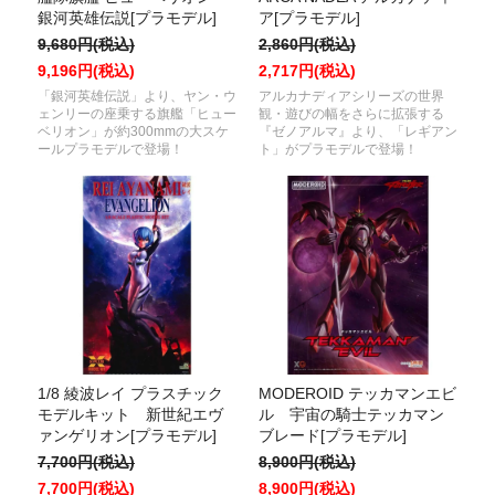
銀河英雄伝説[プラモデル]
ア[プラモデル]
9,680円(税込)
2,860円(税込)
9,196円(税込)
2,717円(税込)
「銀河英雄伝説」より、ヤン・ウ
アルカナディアシリーズの世界
ェンリーの座乗する旗艦「ヒュー
観・遊びの幅をさらに拡張する
ベリオン」が約300mmの大スケ
『ゼノアルマ』より、「レギアン
ールプラモデルで登場！
ト」がプラモデルで登場！
1/8 綾波レイ プラスチック
MODEROID テッカマンエビ
モデルキット 新世紀エヴ
ル 宇宙の騎士テッカマン
ァンゲリオン[プラモデル]
ブレード[プラモデル]
7,700円(税込)
8,900円(税込)
7,700円(税込)
8,900円(税込)