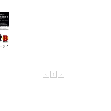
バータイ
<
1
>