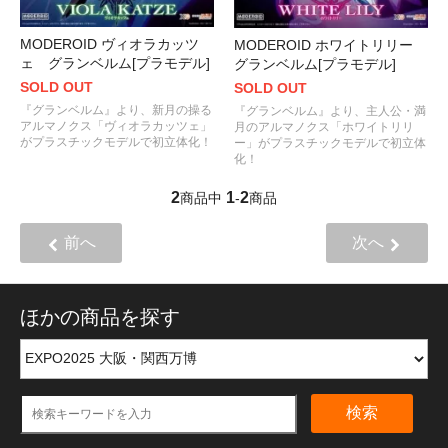
MODEROID ヴィオラカッツ
MODEROID ホワイトリリー
ェ グランベルム[プラモデル]
グランベルム[プラモデル]
SOLD OUT
SOLD OUT
『グランベルム』より、新月の操る
『グランベルム』より、主人公・満
アルマノクス「ヴィオラカッツェ」
月のアルマノクス「ホワイトリリ
がプラスチックモデルで初立体化！
ー」がプラスチックモデルで初立体
化！
2
1
2
商品中
-
商品
前へ
次へ
ほかの商品を探す
検索