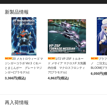
新製品情報
20 メカトロウィーゴ マ
1/72 VF-25F トルネー
プラフィ
ジンガーコラボ Vol.3 ぐれー
ド メサイア マクロスF 大気圏
ノ ご注文
とまじんがー グレートマジ
内仕様 マクロスフロンティ
BLOOM[プ
ンガー[プラモデル]
ア[プラモデル]
6,050円(
3,366円(税込)
4,862円(税込)
再入荷情報