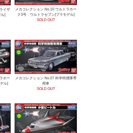
メカコレクション No.10 ウルトラホー
マライザ
ク3号 ウルトラセブン[プラモデル]
ル]
SOLD OUT
トラホー
メカコレクション No.07 科学特捜隊専
デル]
用車
SOLD OUT