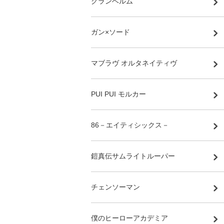
グランベルム
ガン×ソード
マブラヴ オルタネイティヴ
PUI PUI モルカー
86－エイティシックス－
鎧真伝サムライトルーパー
チェンソーマン
僕のヒーローアカデミア