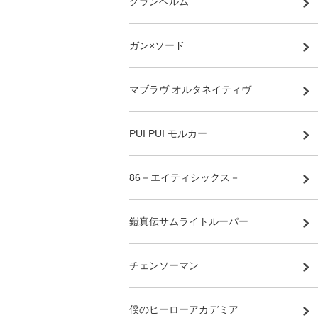
グランベルム
ガン×ソード
マブラヴ オルタネイティヴ
PUI PUI モルカー
86－エイティシックス－
鎧真伝サムライトルーパー
チェンソーマン
僕のヒーローアカデミア