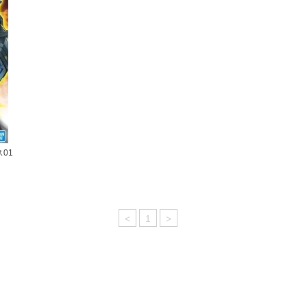
ス01
<
1
>