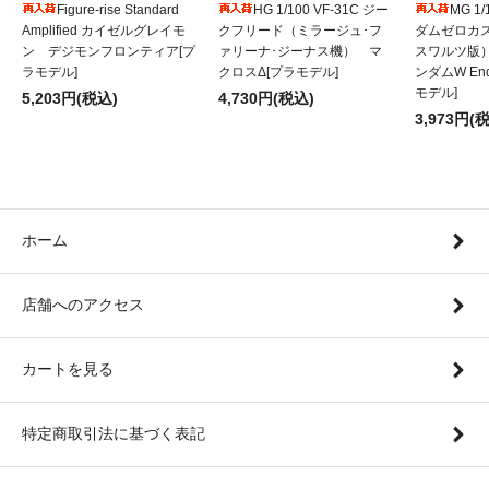
Figure-rise Standard
HG 1/100 VF-31C ジー
MG 1
Amplified カイゼルグレイモ
クフリード（ミラージュ･フ
ダムゼロカ
ン デジモンフロンティア[プ
ァリーナ･ジーナス機） マ
スワルツ版
ラモデル]
クロスΔ[プラモデル]
ンダムW Endl
モデル]
5,203円(税込)
4,730円(税込)
3,973円(
ホーム
店舗へのアクセス
カートを見る
特定商取引法に基づく表記