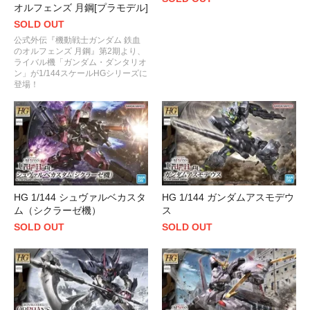
オルフェンズ 月鋼[プラモデル]
SOLD OUT
公式外伝『機動戦士ガンダム 鉄血
のオルフェンズ 月鋼』第2期より、
ライバル機「ガンダム・ダンタリオ
ン」が1/144スケールHGシリーズに
登場！
HG 1/144 シュヴァルベカスタ
HG 1/144 ガンダムアスモデウ
ム（シクラーゼ機）
ス
SOLD OUT
SOLD OUT