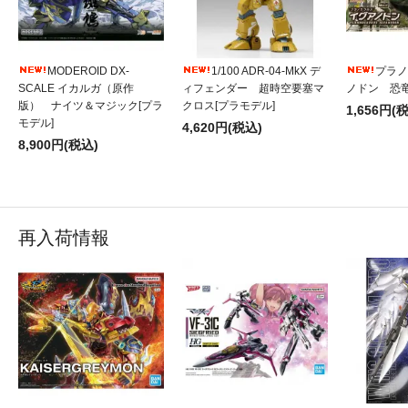
MODEROID DX-
1/100 ADR-04-MkX デ
プラノ
SCALE イカルガ（原作
ィフェンダー 超時空要塞マ
ノドン 恐竜
版） ナイツ＆マジック[プラ
クロス[プラモデル]
1,656円(
モデル]
4,620円(税込)
8,900円(税込)
再入荷情報