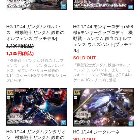
HG 1/144 ガンダムバルバト
HG 1/144 モンキーロディ(598
ス 機動戦士ガンダム 鉄血の
機)/モンキークラブロディ 機
オルフェンズ[プラモデル]
動戦士ガンダム 鉄血のオルフ
ェンズ ウルズハント[プラモデ
1,320円(税込)
ル]
1,135円(税込)
SOLD OUT
「機動戦士ガンダム 鉄血のオルフ
『機動戦士ガンダム 鉄血のオルフ
ェンズ」より、「ガンダム バルバ
ェンズ ウルズハント』より、「モ
トス」がプレイバリュー満載の
ンキー・ロディ(598機)」が1/144ス
1/144スケールHGプラモデルシリー
ケールHGシリーズに登場！
ズに登場！
HG 1/144 ガンダムダンタリオ
HG 1/144 ジークルーネ
ン 機動戦士ガンダム 鉄血の
SOLD OUT