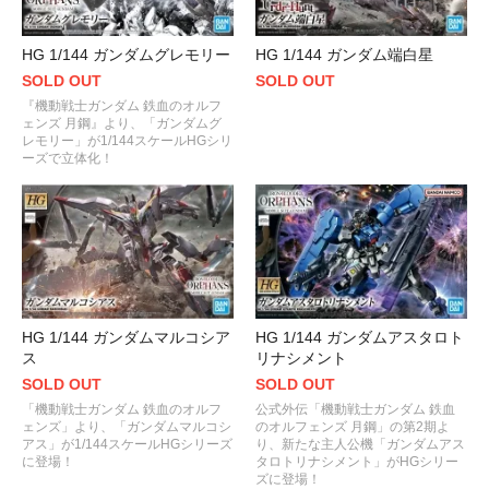
HG 1/144 ガンダムグレモリー
HG 1/144 ガンダム端白星
SOLD OUT
SOLD OUT
『機動戦士ガンダム 鉄血のオルフ
ェンズ 月鋼』より、「ガンダムグ
レモリー」が1/144スケールHGシリ
ーズで立体化！
HG 1/144 ガンダムマルコシア
HG 1/144 ガンダムアスタロト
ス
リナシメント
SOLD OUT
SOLD OUT
「機動戦士ガンダム 鉄血のオルフ
公式外伝「機動戦士ガンダム 鉄血
ェンズ」より、「ガンダムマルコシ
のオルフェンズ 月鋼」の第2期よ
アス」が1/144スケールHGシリーズ
り、新たな主人公機「ガンダムアス
に登場！
タロトリナシメント」がHGシリー
ズに登場！