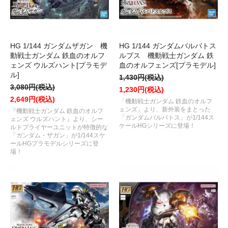
HG 1/144 ガンダムザガン 機
HG 1/144 ガンダムバルバトス
動戦士ガンダム 鉄血のオルフ
ルプス 機動戦士ガンダム 鉄
ェンズ ウルズハント[プラモデ
血のオルフェンズ[プラモデル]
ル]
1,430円(税込)
3,080円(税込)
1,230円(税込)
2,649円(税込)
「機動戦士ガンダム 鉄血のオルフ
ェンズ」より、新外装をまとった
『機動戦士ガンダム 鉄血のオルフ
「ガンダムバルバトス」が1/144ス
ェンズ ウルズハント』より、シー
ケールHGシリーズに登場！
ルドプライヤーユニットが特徴的な
「ガンダム・ザガン」が1/144スケ
ールHGプラモデルシリーズに登
場！