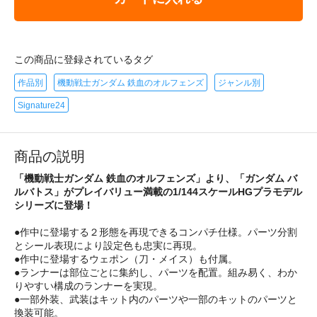
この商品に登録されているタグ
作品別
機動戦士ガンダム 鉄血のオルフェンズ
ジャンル別
Signature24
商品の説明
「機動戦士ガンダム 鉄血のオルフェンズ」より、「ガンダム バ
ルバトス」がプレイバリュー満載の1/144スケールHGプラモデル
シリーズに登場！
●作中に登場する２形態を再現できるコンパチ仕様。パーツ分割
とシール表現により設定色も忠実に再現。
●作中に登場するウェポン（刀・メイス）も付属。
●ランナーは部位ごとに集約し、パーツを配置。組み易く、わか
りやすい構成のランナーを実現。
●一部外装、武装はキット内のパーツや一部のキットのパーツと
換装可能。