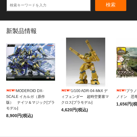
検索
新製品情報
MODEROID DX-
1/100 ADR-04-MkX デ
プラノ
SCALE イカルガ（原作
ィフェンダー 超時空要塞マ
ノドン 恐竜
版） ナイツ＆マジック[プラ
クロス[プラモデル]
1,656円(
モデル]
4,620円(税込)
8,900円(税込)