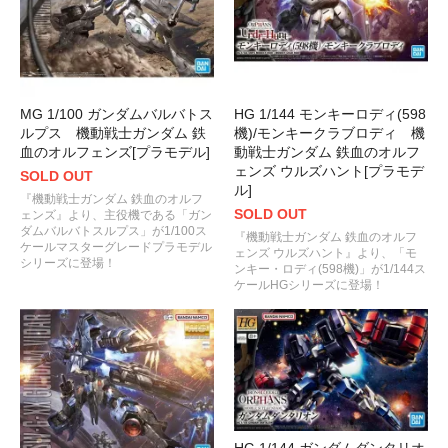
MG 1/100 ガンダムバルバトス
HG 1/144 モンキーロディ(598
ルプス 機動戦士ガンダム 鉄
機)/モンキークラブロディ 機
血のオルフェンズ[プラモデル]
動戦士ガンダム 鉄血のオルフ
ェンズ ウルズハント[プラモデ
SOLD OUT
ル]
『機動戦士ガンダム 鉄血のオルフ
SOLD OUT
ェンズ』より、主役機である「ガン
ダムバルバトスルプス」が1/100ス
『機動戦士ガンダム 鉄血のオルフ
ケールマスターグレードプラモデル
ェンズ ウルズハント』より、「モ
シリーズに登場！
ンキー・ロディ(598機)」が1/144ス
ケールHGシリーズに登場！
HG 1/144 ガンダムダンタリオ