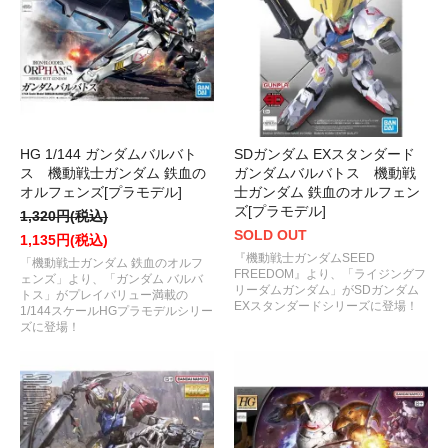
HG 1/144 ガンダムバルバト
SDガンダム EXスタンダード
ス 機動戦士ガンダム 鉄血の
ガンダムバルバトス 機動戦
オルフェンズ[プラモデル]
士ガンダム 鉄血のオルフェン
ズ[プラモデル]
1,320円(税込)
SOLD OUT
1,135円(税込)
『機動戦士ガンダムSEED
「機動戦士ガンダム 鉄血のオルフ
FREEDOM』より、「ライジングフ
ェンズ」より、「ガンダム バルバ
リーダムガンダム」がSDガンダム
トス」がプレイバリュー満載の
EXスタンダードシリーズに登場！
1/144スケールHGプラモデルシリー
ズに登場！