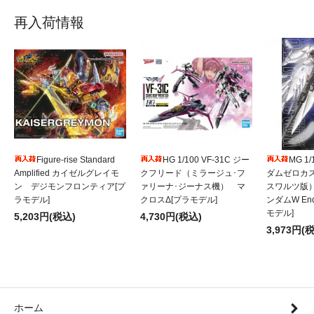
再入荷情報
Figure-rise Standard
HG 1/100 VF-31C ジー
MG 1
Amplified カイゼルグレイモ
クフリード（ミラージュ･フ
ダムゼロカ
ン デジモンフロンティア[プ
ァリーナ･ジーナス機） マ
スワルツ版
ラモデル]
クロスΔ[プラモデル]
ンダムW Endl
モデル]
5,203円(税込)
4,730円(税込)
3,973円(
ホーム