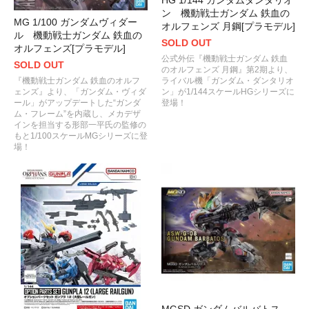
ン 機動戦士ガンダム 鉄血の
MG 1/100 ガンダムヴィダー
オルフェンズ 月鋼[プラモデル]
ル 機動戦士ガンダム 鉄血の
SOLD OUT
オルフェンズ[プラモデル]
公式外伝『機動戦士ガンダム 鉄血
SOLD OUT
のオルフェンズ 月鋼』第2期より、
ライバル機「ガンダム・ダンタリオ
『機動戦士ガンダム 鉄血のオルフ
ン」が1/144スケールHGシリーズに
ェンズ』より、「ガンダム・ヴィダ
登場！
ール」がアップデートした“ガンダ
ム・フレーム”を内蔵し、メカデザ
インを担当する形部一平氏の監修の
もと1/100スケールMGシリーズに登
場！