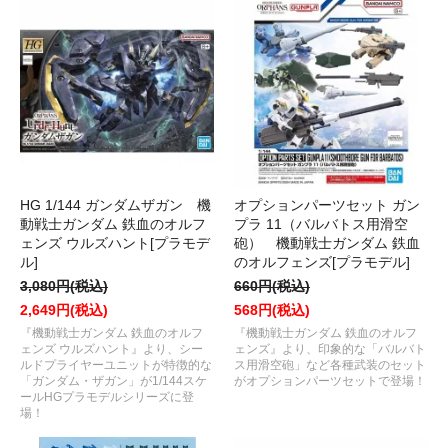
HG 1/144 ガンダムザガン 機
オプションパーツセット ガン
動戦士ガンダム 鉄血のオルフ
プラ 11（バルバトス用滑空
ェンズ ウルズハント[プラモデ
砲） 機動戦士ガンダム 鉄血
ル]
のオルフェンズ[プラモデル]
3,080円(税込)
660円(税込)
2,649円(税込)
568円(税込)
『機動戦士ガンダム 鉄血のオルフ
『機動戦士ガンダム 鉄血のオルフ
ェンズ ウルズハント』より、シー
ェンズ』より、印象的な「バルバト
ルドプライヤーユニットが特徴的な
ス用滑空砲」など各種武装のセット
「ガンダム・ザガン」が1/144スケ
がオプションパーツセットで登場！
ールHGプラモデルシリーズに登
場！