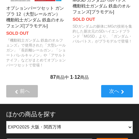
MGSD ガンダムバルバトス
機動戦士ガンダム 鉄血のオル
オプションパーツセット ガン
フェンズ[プラモデル]
プラ 12（大型レールガン）
SOLD OUT
機動戦士ガンダム 鉄血のオル
フェンズ[プラモデル]
SDガンダムの躯体にMGの技術を集
約した新次元のSDハイエンドブラ
SOLD OUT
ンド「MGSD」より、「ガンダム・
『機動戦士ガンダム 鉄血のオルフ
バルバトス」がプラモデルで登場！
ェンズ』で使用された「大型レール
ガン」「長距離レールガン」「ショ
ートバレルキャノン」や「アサルト
ナイフ」などがまとめてオプション
パーツセットで登場！
87
1
12
商品中
-
商品
前へ
次へ
ほかの商品を探す